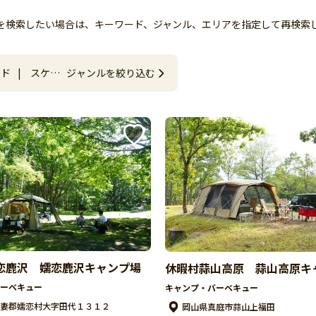
トを検索したい場合は、キーワード、ジャンル、エリアを指定して再検索
ード
|
スケー
ジャンルを絞り込む
ア その他
恋鹿沢 嬬恋鹿沢キャンプ場
休暇村蒜山高原 蒜山高原キ
ーベキュー
キャンプ・バーベキュー
妻郡嬬恋村大字田代１３１２
岡山県真庭市蒜山上福田