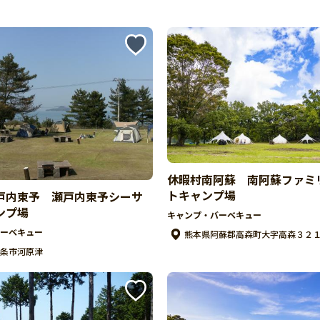
休暇村南阿蘇 南阿蘇ファミ
トキャンプ場
戸内東予 瀬戸内東予シーサ
ンプ場
キャンプ・バーベキュー
ーベキュー
熊本県阿蘇郡高森町大字高森３２
条市河原津