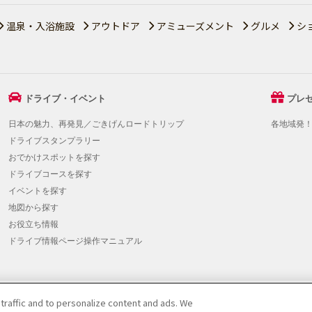
温泉・入浴施設
アウトドア
アミューズメント
グルメ
シ
ドライブ・イベント
プレ
日本の魅力、再発見／ごきげんロードトリップ
各地域発
ドライブスタンプラリー
おでかけスポットを探す
ドライブコースを探す
イベントを探す
地図から探す
お役立ち情報
ドライブ情報ページ操作マニュアル
 traffic and to personalize content and ads. We
提携をご検討の方へ
|
JAFホームページ
|
Do Not Sell or Share My Personal Info