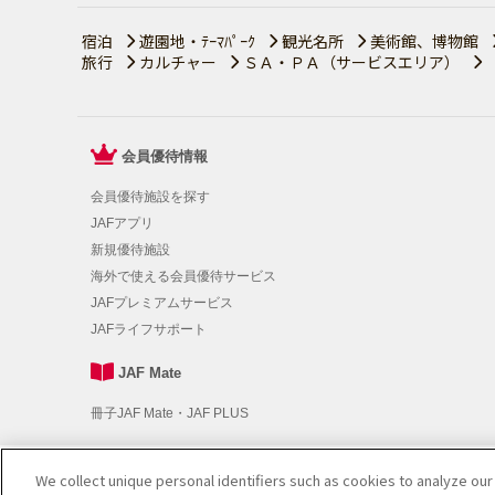
宿泊
遊園地・ﾃｰﾏﾊﾟｰｸ
観光名所
美術館、博物館
旅行
カルチャー
ＳＡ・ＰＡ（サービスエリア）
会員優待情報
会員優待施設を探す
JAFアプリ
新規優待施設
海外で使える会員優待サービス
JAFプレミアムサービス
JAFライフサポート
JAF Mate
冊子JAF Mate・JAF PLUS
We collect unique personal identifiers such as cookies to analyze our
利用規約
|
個人情報の取り扱いについて
|
会員優待サービスの