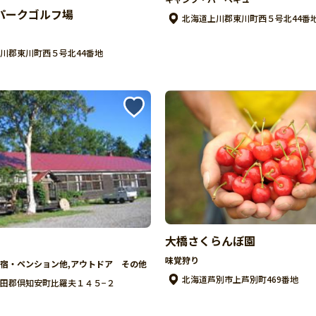
パークゴルフ場
北海道上川郡東川町西５号北44番
川郡東川町西５号北44番地
大橋さくらんぼ園
味覚狩り
宿・ペンション他,アウトドア その他
北海道芦別市上芦別町469番地
田郡倶知安町比羅夫１４５−２