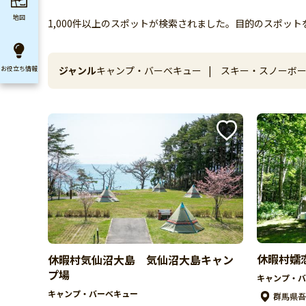
地図
1,000件以上のスポットが検索されました。目的のスポッ
ジャンル
キャンプ・バーベキュー
|
スキー・スノーボ
お役立ち
情報
ト
|
ゴルフ
|
味覚狩り
|
釣り
|
アウトド
休暇村嬬
休暇村気仙沼大島 気仙沼大島キャン
プ場
キャンプ・バ
キャンプ・バーベキュー
群馬県吾