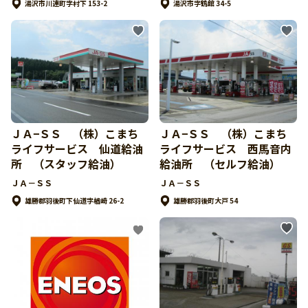
湯沢市川連町字村下 153-2
湯沢市字鶴館 34-5
ＪＡ−ＳＳ （株）こまち
ＪＡ−ＳＳ （株）こまち
ライフサービス 仙道給油
ライフサービス 西馬音内
所 （スタッフ給油）
給油所 （セルフ給油）
ＪＡ－ＳＳ
ＪＡ－ＳＳ
雄勝郡羽後町下仙道字楢崎 26-2
雄勝郡羽後町大戸 54