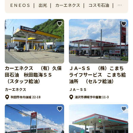
ＥＮＥＯＳ
|
出光
|
カーエネクス
|
コスモ石油
|
昭
和シェル石油
|
ＳＯＬＡＴＯ
|
キグナス石油
|
ナヴ
ィ
|
ゼネラル
|
ＪＡ－ＳＳ
|
ガソリンスタンド その
他
カーエネクス （有）久保
ＪＡ−ＳＳ （株）こまち
田石油 秋田臨海ＳＳ
ライフサービス こまち給
（スタッフ給油）
油所 （セルフ給油）
カーエネクス
ＪＡ－ＳＳ
秋田市寺内後城 22-18
湯沢市横堀字中屋敷 11-3