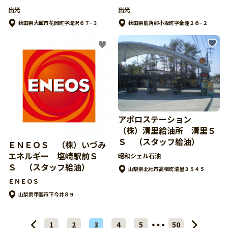
出光
出光
秋田県大館市花岡町字堤沢６７−３
秋田県鹿角郡小坂町字金窪２６−２
アポロステーション
（株）清里給油所 清里Ｓ
Ｓ （スタッフ給油）
ＥＮＥＯＳ （株）いづみ
エネルギー 塩崎駅前Ｓ
昭和シェル石油
Ｓ （スタッフ給油）
山梨県北杜市高根町清里３５４５
ＥＮＥＯＳ
山梨県甲斐市下今井８９
1
2
3
4
5
50