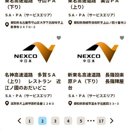
東名高速道路 守山ＰＡ
東名高速道路 美合ＰＡ
（下り）
（上り）
ＳＡ・ＰＡ（サービスエリア）
ＳＡ・ＰＡ（サービスエリア）
愛知県名古屋市守山区大字下志段味字上
愛知県岡崎市保母町字上山ノ田４番地２
東禅寺２４７０−２
名神高速道路 多賀ＳＡ
新東名高速道路 長篠設楽
（上り） レストラン 近
原ＰＡ（下り） 長篠陣屋
江ノ國のおだいどこ
台
ＳＡ・ＰＡ（サービスエリア）
ＳＡ・ＰＡ（サービスエリア）
滋賀県犬上郡甲良町金屋１２６０
愛知県新城市富永字住居田３３−３
1
2
3
4
5
17