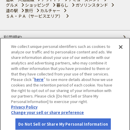
グルメ
ショッピング
暮らし
ガソリンスタンド
道の駅
旅行
カルチャー
ＳＡ・ＰＡ（サービスエリア）
利用規約
We collect unique personal identifiers such as cookies to
個人情報の取り扱いについて
analyze our traffic and to personalize content and ads. We
share information about your use of our website with our
会員優待サービスの提携をご検討の方へ
analytics and advertising partners, who may combine it
with other information that you have provided to them or
that they have collected from your use of their services.
JAFホームページ
Please click "
here
" to see more details about how we use
cookies and the retention period of each cookie. You have
© JAPAN AUTOMOBILE FEDERATION. All rights reserved.
the right to opt out of our sharing of your information with
our partners. Please click [Do Not Sell or Share My
Personal Information] to exercise your right.
Privacy Policy
Change your sell or share preference
Do Not Sell or Share My Personal Information
さがす
コース作成
アカウント
地図
お役立ち
情報