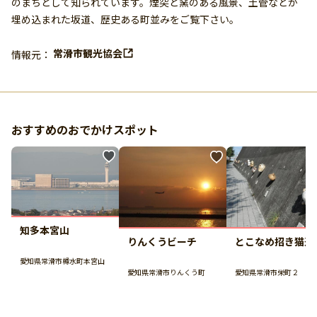
のまちとして知られています。煙突と窯のある風景、土管などが
埋め込まれた坂道、歴史ある町並みをご覧下さい。
常滑市観光協会
情報元：
おすすめのおでかけスポット
知多本宮山
りんくうビーチ
とこなめ招き猫通
愛知県常滑市樽水町本宮山
愛知県常滑市りんくう町
愛知県常滑市栄町２