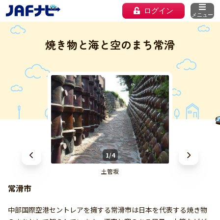
ログイン
メニュー
焼き物と海と空のまち常滑
1/4
土管坂
常滑市
中部国際空港セントレアを擁する常滑市は日本を代表する焼き物