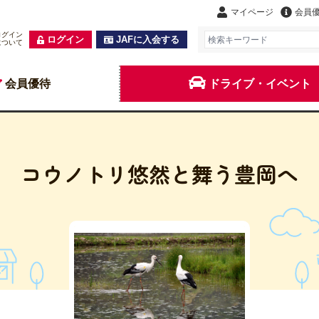
マイページ
会員
ログイン
ログイン
JAFに入会する
について
会員優待
ドライブ・イベント
コウノトリ悠然と舞う豊岡へ