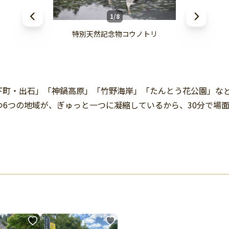
1/8
特別天然記念物コウノトリ
下町・出石」「神鍋高原」「竹野海岸」「たんとう花公園」な
6つの地域が、ぎゅっと一つに凝縮しているから、30分で場