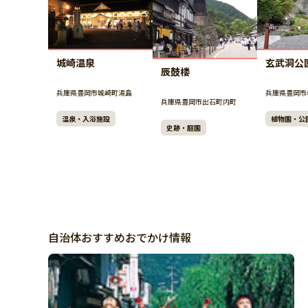
玄武洞公
城崎温泉
辰鼓楼
兵庫県豊岡市
兵庫県豊岡市城崎町湯島
兵庫県豊岡市出石町内町
植物園・公
温泉・入浴施設
史跡・庭園
自治体おすすめおでかけ情報