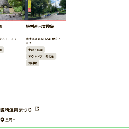
園
植村直己冒険館
赤石１３４７
兵庫県豊岡市日高町伊府７
８５
園
史跡・庭園
アウトドア その他
資料館
城崎温泉まつり
豊岡市