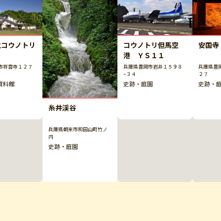
コウノトリ但馬空
立コウノトリ
安国寺
港 ＹＳ１１
兵庫県豊岡市岩井１５９８
市祥雲寺１２７
兵庫県豊
−３４
２７
史跡・庭園
資料館
史跡・
糸井渓谷
兵庫県朝来市和田山町竹ノ
内
史跡・庭園