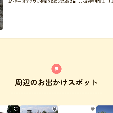
JAFデー オオクワガタ採り＆炭火焼BBQ in しい茸園有馬富士（
周辺のお出かけスポット