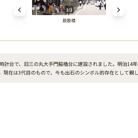
1/2
辰鼓楼
時計台で、旧三の丸大手門脇櫓台に建設されました。明治14
。現在は3代目のもので、今も出石のシンボル的存在として親