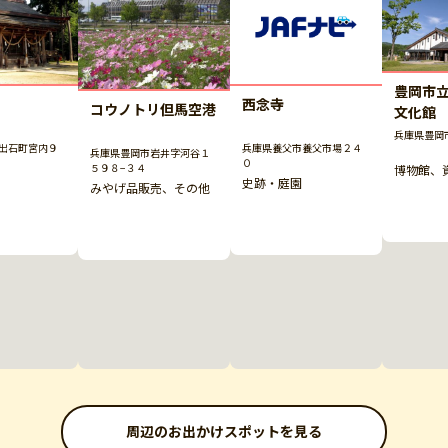
豊岡市
西念寺
コウノトリ但馬空港
文化館
兵庫県豊岡
出石町宮内９
兵庫県養父市養父市場２４
兵庫県豊岡市岩井字河谷１
０
５９８−３４
博物館、
史跡・庭園
みやげ品販売、その他
周辺のお出かけスポットを見る