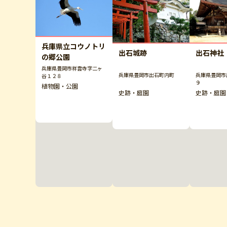
兵庫県立コウノトリ
出石城跡
出石神社
の郷公園
兵庫県豊岡市祥雲寺字二ヶ
兵庫県豊岡市出石町内町
兵庫県豊岡市
谷１２８
９
植物園・公園
史跡・庭園
史跡・庭園