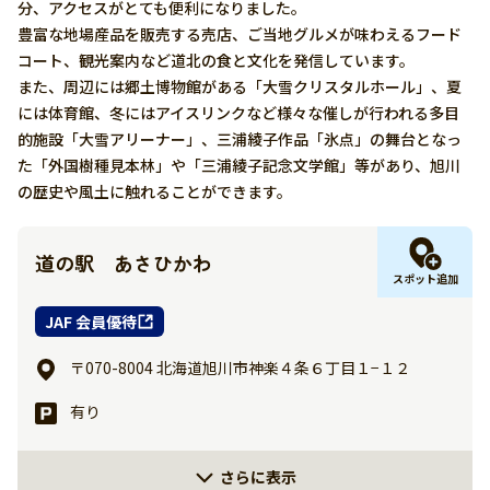
分、アクセスがとても便利になりました。
豊富な地場産品を販売する売店、ご当地グルメが味わえるフード
コート、観光案内など道北の食と文化を発信しています。
また、周辺には郷土博物館がある「大雪クリスタルホール」、夏
には体育館、冬にはアイスリンクなど様々な催しが行われる多目
的施設「大雪アリーナー」、三浦綾子作品「氷点」の舞台となっ
た「外国樹種見本林」や「三浦綾子記念文学館」等があり、旭川
の歴史や風土に触れることができます。
道の駅 あさひかわ
スポット追加
JAF 会員優待
〒070-8004 北海道旭川市神楽４条６丁目１−１２
有り
さらに表示