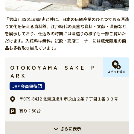
『男山』350年の歴史と共に、日本の伝統産業のひとつである酒造
り文化を伝える資料舘。江戸時代の貴重な資料・文献・酒器など
を展示しており、仕込みの時期には酒造りの様子も一部ご覧いた
だけます。入舘料は無料。試飲・売店コーナーには蔵元限定の商
品も多数取り揃えています。
ＯＴＯＫＯＹＡＭＡ ＳＡＫＥ Ｐ
スポット追加
ＡＲＫ
JAF 会員優待
〒079-8412 北海道旭川市永山２条７丁目１番３３号
有り：50台
さらに表示