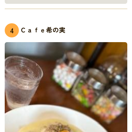
Ｃａｆｅ希の実
4