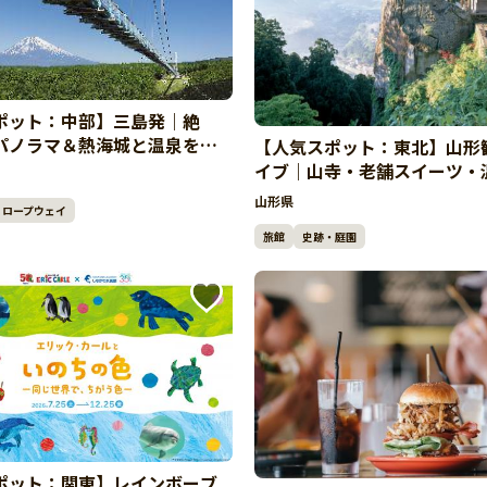
ポット：中部】三島発｜絶
パノラマ＆熱海城と温泉を楽
【人気スポット：東北】山形
ドライブ
イブ｜山寺・老舗スイーツ・
るゆったり旅
山形県
ロープウェイ
旅館
史跡・庭園
ポット：関東】レインボーブ