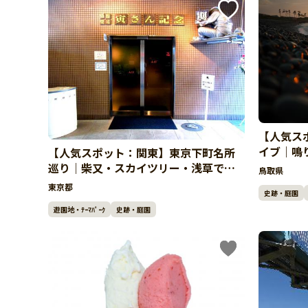
【人気ス
イブ｜鳴
【人気スポット：関東】東京下町名所
巡り｜柴又・スカイツリー・浅草で〆
鳥取県
は温泉
東京都
史跡・庭園
遊園地・ﾃｰﾏﾊﾟｰｸ
史跡・庭園