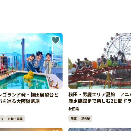
秋田・男鹿エリア夏旅 アニ
レゴランド発・梅田展望台と
鹿水族館まで楽しむ2日間ド
パを巡る大阪縦断旅
秋田県
旅館
道の駅
ｰｸ
史跡・庭園