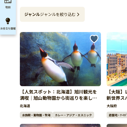
地図
ジャンル
ジャンルを絞り込む
お役立ち
情報
【人気スポット：北海道】旭川観光を
【大阪】
満喫｜旭山動物園から街巡りを楽しむ
新世界ス
人気ドライブ
北海道
大阪府
水族館・動物園・牧場
カレー・アジア・エスニック
遊園地・ﾃｰﾏﾊﾟ