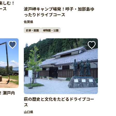
楽しむ！
ース
波戸岬キャンプ場発！呼子・加部島ゆ
ったりドライブコース
佐賀県
史跡・庭園
植物園・公園
！瀬戸内
萩の歴史と文化をたどるドライブコー
ス
山口県