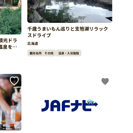
千歳うまいもん巡りと支笏湖リラック
スドライブ
観光ドラ
北海道
温泉を巡
観光名所 その他
温泉・入浴施設