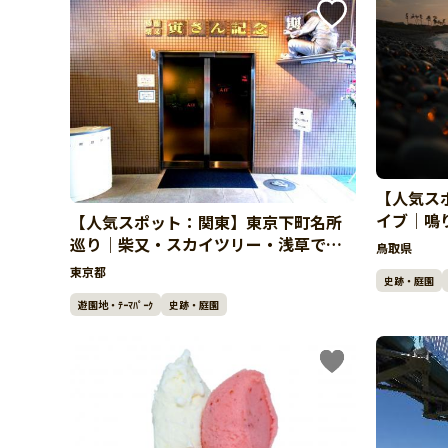
【人気ス
イブ｜鳴
【人気スポット：関東】東京下町名所
巡り｜柴又・スカイツリー・浅草で〆
鳥取県
は温泉
東京都
史跡・庭園
遊園地・ﾃｰﾏﾊﾟｰｸ
史跡・庭園