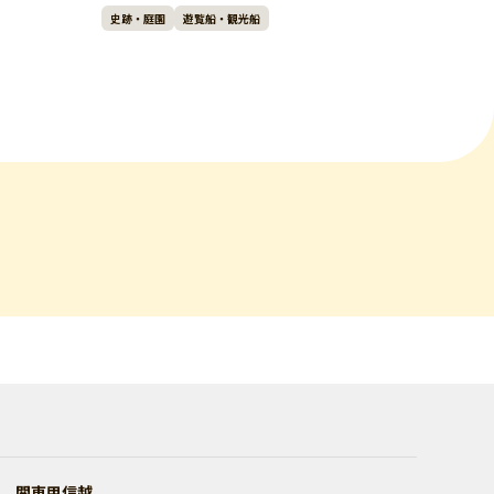
史跡・庭園
遊覧船・観光船
関東甲信越