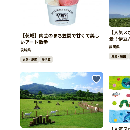
【人気ス
【茨城】陶芸のまち笠間で甘くて美し
景！伊豆
いアート散歩
しむ人気
静岡県
茨城県
史跡・庭園
史跡・庭園
美術館
【人気ス