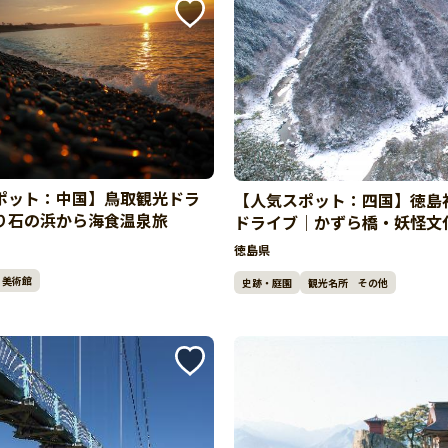
ポット：中国】鳥取観光ドラ
【人気スポット：四国】徳島
り石の浜から海食温泉旅
ドライブ｜かずら橋・妖怪文
絶景ルート
徳島県
美術館
史跡・庭園
観光名所 その他