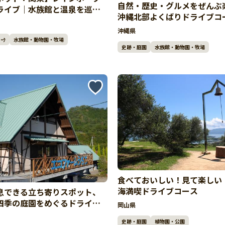
自然・歴史・グルメをぜんぶ
ライブ｜水族館と温泉を巡る
沖縄北部よくばりドライブコ
ックス旅
沖縄県
ｰｸ
水族館・動物園・牧場
史跡・庭園
水族館・動物園・牧場
食べておいしい！見て楽しい
海満喫ドライブコース
息できる立ち寄りスポット、
四季の庭園をめぐるドライブ
岡山県
史跡・庭園
植物園・公園