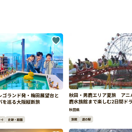
秋田・男鹿エリア夏旅 アニ
レゴランド発・梅田展望台と
鹿水族館まで楽しむ2日間ド
パを巡る大阪縦断旅
秋田県
旅館
道の駅
ｰｸ
史跡・庭園