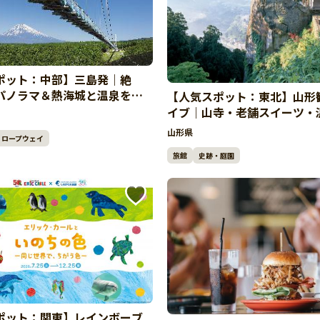
ポット：中部】三島発｜絶
パノラマ＆熱海城と温泉を楽
【人気スポット：東北】山形
ドライブ
イブ｜山寺・老舗スイーツ・
るゆったり旅
山形県
ロープウェイ
旅館
史跡・庭園
ポット：関東】レインボーブ