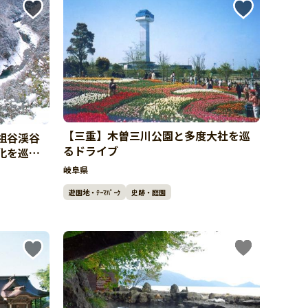
【三重】木曽三川公園と多度大社を巡
祖谷渓谷
るドライブ
化を巡る
岐阜県
遊園地・ﾃｰﾏﾊﾟｰｸ
史跡・庭園