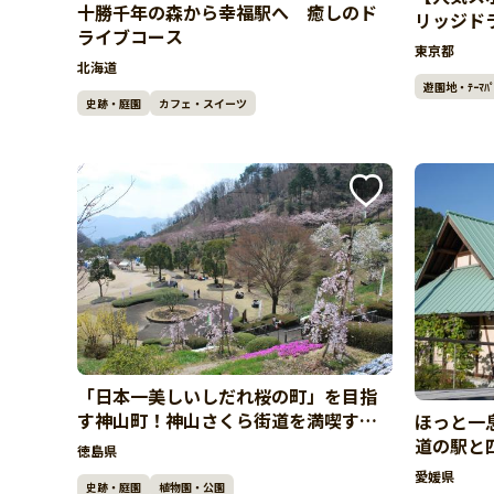
十勝千年の森から幸福駅へ 癒しのド
リッジド
ライブコース
湾岸リラ
東京都
北海道
遊園地・ﾃｰﾏﾊﾟ
史跡・庭園
カフェ・スイーツ
「日本一美しいしだれ桜の町」を目指
す神山町！神山さくら街道を満喫する
ほっと一
ドライブコース
道の駅と
徳島県
コース
愛媛県
史跡・庭園
植物園・公園