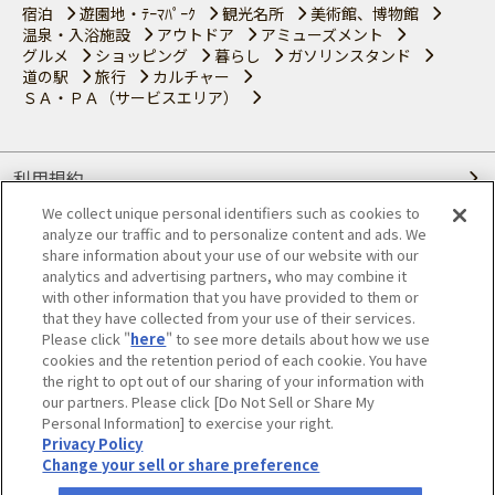
宿泊
遊園地・ﾃｰﾏﾊﾟｰｸ
観光名所
美術館、博物館
温泉・入浴施設
アウトドア
アミューズメント
グルメ
ショッピング
暮らし
ガソリンスタンド
道の駅
旅行
カルチャー
ＳＡ・ＰＡ（サービスエリア）
利用規約
We collect unique personal identifiers such as cookies to
個人情報の取り扱いについて
analyze our traffic and to personalize content and ads. We
share information about your use of our website with our
会員優待サービスの提携をご検討の方へ
analytics and advertising partners, who may combine it
with other information that you have provided to them or
that they have collected from your use of their services.
JAFホームページ
Please click "
here
" to see more details about how we use
cookies and the retention period of each cookie. You have
© JAPAN AUTOMOBILE FEDERATION. All rights reserved.
the right to opt out of our sharing of your information with
our partners. Please click [Do Not Sell or Share My
Personal Information] to exercise your right.
Privacy Policy
Change your sell or share preference