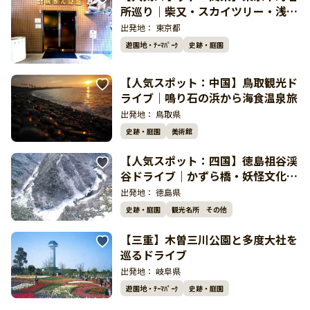
所巡り｜柴又・スカイツリー・浅草
で〆は温泉
出発地：
東京都
遊園地・ﾃｰﾏﾊﾟｰｸ
史跡・庭園
【人気スポット：中国】鳥取観光ド
ライブ｜鳴り石の浜から海食温泉旅
出発地：
鳥取県
史跡・庭園
美術館
【人気スポット：四国】徳島祖谷渓
谷ドライブ｜かずら橋・妖怪文化を
巡る絶景ルート
出発地：
徳島県
史跡・庭園
観光名所 その他
【三重】木曽三川公園と多度大社を
巡るドライブ
出発地：
岐阜県
遊園地・ﾃｰﾏﾊﾟｰｸ
史跡・庭園