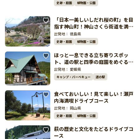
史跡・庭園
植物園・公園
「日本一美しいしだれ桜の町」を目
指す神山町！神山さくら街道を満喫
するドライブコース
出発地：
徳島県
史跡・庭園
植物園・公園
ほっと一息できる立ち寄りスポッ
ト、道の駅と四季の庭園をめぐるド
ライブコース
出発地：
愛媛県
キャンプ・バーベキュー
道の駅
食べておいしい！見て楽しい！瀬戸
内海満喫ドライブコース
出発地：
岡山県
史跡・庭園
植物園・公園
萩の歴史と文化をたどるドライブコ
ース