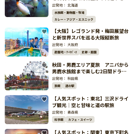
しむ人気ドライブ
出発地：
北海道
水族館・動物園・牧場
カレー・アジア・エスニック
【大阪】レゴランド発・梅田展望台
と新世界スパを巡る大阪縦断旅
出発地：
大阪府
遊園地・ﾃｰﾏﾊﾟｰｸ
史跡・庭園
秋田・男鹿エリア夏旅 アニパから
男鹿水族館まで楽しむ2日間ドライ
ブ
出発地：
秋田県
旅館
道の駅
【人気スポット：東北】三沢ドライ
ブ観光｜空と甘味と道の駅旅
出発地：
青森県
科学館
カフェ・スイーツ
【人気スポット：関東】東京下町名