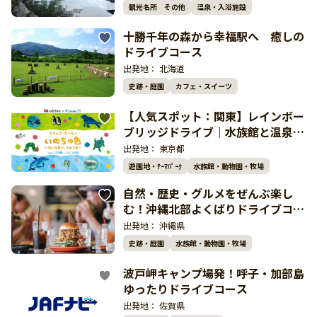
観光名所 その他
温泉・入浴施設
十勝千年の森から幸福駅へ 癒しの
ドライブコース
出発地：
北海道
史跡・庭園
カフェ・スイーツ
【人気スポット：関東】レインボー
ブリッジドライブ｜水族館と温泉を
巡る湾岸リラックス旅
出発地：
東京都
遊園地・ﾃｰﾏﾊﾟｰｸ
水族館・動物園・牧場
自然・歴史・グルメをぜんぶ楽し
む！沖縄北部よくばりドライブコー
ス
出発地：
沖縄県
史跡・庭園
水族館・動物園・牧場
波戸岬キャンプ場発！呼子・加部島
ゆったりドライブコース
出発地：
佐賀県