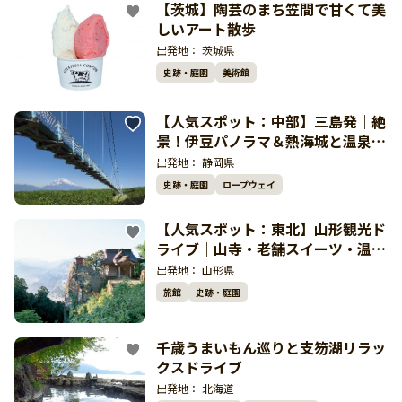
【茨城】陶芸のまち笠間で甘くて美
しいアート散歩
出発地：
茨城県
史跡・庭園
美術館
【人気スポット：中部】三島発｜絶
景！伊豆パノラマ＆熱海城と温泉を
楽しむ人気ドライブ
出発地：
静岡県
史跡・庭園
ロープウェイ
【人気スポット：東北】山形観光ド
ライブ｜山寺・老舗スイーツ・温泉
を巡るゆったり旅
出発地：
山形県
旅館
史跡・庭園
千歳うまいもん巡りと支笏湖リラッ
クスドライブ
出発地：
北海道