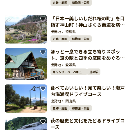
史跡・庭園
植物園・公園
「日本一美しいしだれ桜の町」を目
指す神山町！神山さくら街道を満喫
するドライブコース
出発地：
徳島県
史跡・庭園
植物園・公園
ほっと一息できる立ち寄りスポッ
ト、道の駅と四季の庭園をめぐるド
ライブコース
出発地：
愛媛県
キャンプ・バーベキュー
道の駅
食べておいしい！見て楽しい！瀬戸
内海満喫ドライブコース
出発地：
岡山県
史跡・庭園
植物園・公園
萩の歴史と文化をたどるドライブコ
ース