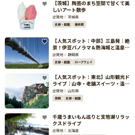
【茨城】陶芸のまち笠間で甘くて美
しいアート散歩
出発地：
茨城県
史跡・庭園
美術館
【人気スポット：中部】三島発｜絶
景！伊豆パノラマ＆熱海城と温泉を
楽しむ人気ドライブ
出発地：
静岡県
史跡・庭園
ロープウェイ
【人気スポット：東北】山形観光ド
ライブ｜山寺・老舗スイーツ・温泉
を巡るゆったり旅
出発地：
山形県
旅館
史跡・庭園
千歳うまいもん巡りと支笏湖リラッ
クスドライブ
出発地：
北海道