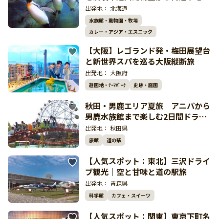
しむ人気ドライブ
出発地：
北海道
水族館・動物園・牧場
カレー・アジア・エスニック
【大阪】レゴランド発・梅田展望台
と新世界スパを巡る大阪縦断旅
出発地：
大阪府
遊園地・ﾃｰﾏﾊﾟｰｸ
史跡・庭園
秋田・男鹿エリア夏旅 アニパから
男鹿水族館まで楽しむ2日間ドライ
ブ
出発地：
秋田県
旅館
道の駅
【人気スポット：東北】三沢ドライ
ブ観光｜空と甘味と道の駅旅
出発地：
青森県
科学館
カフェ・スイーツ
【人気スポット：関東】東京下町名