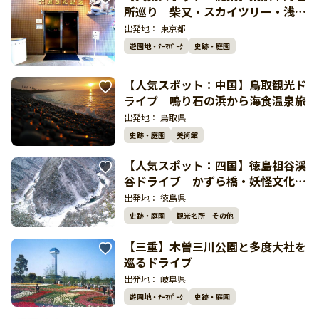
所巡り｜柴又・スカイツリー・浅草
で〆は温泉
出発地：
東京都
遊園地・ﾃｰﾏﾊﾟｰｸ
史跡・庭園
【人気スポット：中国】鳥取観光ド
ライブ｜鳴り石の浜から海食温泉旅
出発地：
鳥取県
史跡・庭園
美術館
【人気スポット：四国】徳島祖谷渓
谷ドライブ｜かずら橋・妖怪文化を
巡る絶景ルート
出発地：
徳島県
史跡・庭園
観光名所 その他
【三重】木曽三川公園と多度大社を
巡るドライブ
出発地：
岐阜県
遊園地・ﾃｰﾏﾊﾟｰｸ
史跡・庭園