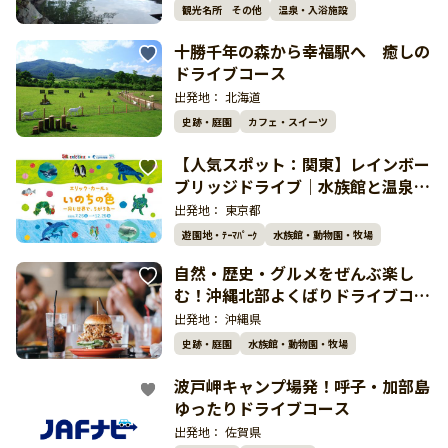
観光名所 その他
温泉・入浴施設
十勝千年の森から幸福駅へ 癒しの
ドライブコース
出発地：
北海道
史跡・庭園
カフェ・スイーツ
【人気スポット：関東】レインボー
ブリッジドライブ｜水族館と温泉を
巡る湾岸リラックス旅
出発地：
東京都
遊園地・ﾃｰﾏﾊﾟｰｸ
水族館・動物園・牧場
自然・歴史・グルメをぜんぶ楽し
む！沖縄北部よくばりドライブコー
ス
出発地：
沖縄県
史跡・庭園
水族館・動物園・牧場
波戸岬キャンプ場発！呼子・加部島
ゆったりドライブコース
出発地：
佐賀県