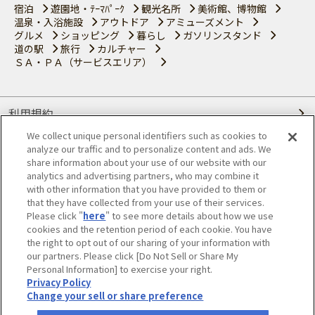
宿泊
遊園地・ﾃｰﾏﾊﾟｰｸ
観光名所
美術館、博物館
温泉・入浴施設
アウトドア
アミューズメント
グルメ
ショッピング
暮らし
ガソリンスタンド
道の駅
旅行
カルチャー
ＳＡ・ＰＡ（サービスエリア）
利用規約
We collect unique personal identifiers such as cookies to
個人情報の取り扱いについて
analyze our traffic and to personalize content and ads. We
share information about your use of our website with our
会員優待サービスの提携をご検討の方へ
analytics and advertising partners, who may combine it
with other information that you have provided to them or
that they have collected from your use of their services.
JAFホームページ
Please click "
here
" to see more details about how we use
cookies and the retention period of each cookie. You have
© JAPAN AUTOMOBILE FEDERATION. All rights reserved.
the right to opt out of our sharing of your information with
our partners. Please click [Do Not Sell or Share My
Personal Information] to exercise your right.
Privacy Policy
Change your sell or share preference