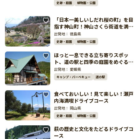
史跡・庭園
植物園・公園
「日本一美しいしだれ桜の町」を目
指す神山町！神山さくら街道を満喫
するドライブコース
出発地：
徳島県
史跡・庭園
植物園・公園
ほっと一息できる立ち寄りスポッ
ト、道の駅と四季の庭園をめぐるド
ライブコース
出発地：
愛媛県
キャンプ・バーベキュー
道の駅
食べておいしい！見て楽しい！瀬戸
内海満喫ドライブコース
出発地：
岡山県
史跡・庭園
植物園・公園
萩の歴史と文化をたどるドライブコ
ース