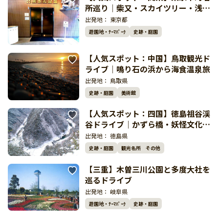
所巡り｜柴又・スカイツリー・浅草
で〆は温泉
出発地：
東京都
遊園地・ﾃｰﾏﾊﾟｰｸ
史跡・庭園
【人気スポット：中国】鳥取観光ド
ライブ｜鳴り石の浜から海食温泉旅
出発地：
鳥取県
史跡・庭園
美術館
【人気スポット：四国】徳島祖谷渓
谷ドライブ｜かずら橋・妖怪文化を
巡る絶景ルート
出発地：
徳島県
史跡・庭園
観光名所 その他
【三重】木曽三川公園と多度大社を
巡るドライブ
出発地：
岐阜県
遊園地・ﾃｰﾏﾊﾟｰｸ
史跡・庭園