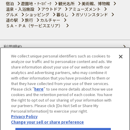
宿泊
遊園地・ﾃｰﾏﾊﾟｰｸ
観光名所
美術館、博物館
温泉・入浴施設
アウトドア
アミューズメント
グルメ
ショッピング
暮らし
ガソリンスタンド
道の駅
旅行
カルチャー
ＳＡ・ＰＡ（サービスエリア）
利用規約
We collect unique personal identifiers such as cookies to
個人情報の取り扱いについて
analyze our traffic and to personalize content and ads. We
share information about your use of our website with our
会員優待サービスの提携をご検討の方へ
analytics and advertising partners, who may combine it
with other information that you have provided to them or
that they have collected from your use of their services.
JAFホームページ
Please click "
here
" to see more details about how we use
cookies and the retention period of each cookie. You have
© JAPAN AUTOMOBILE FEDERATION. All rights reserved.
the right to opt out of our sharing of your information with
our partners. Please click [Do Not Sell or Share My
Personal Information] to exercise your right.
Privacy Policy
Change your sell or share preference