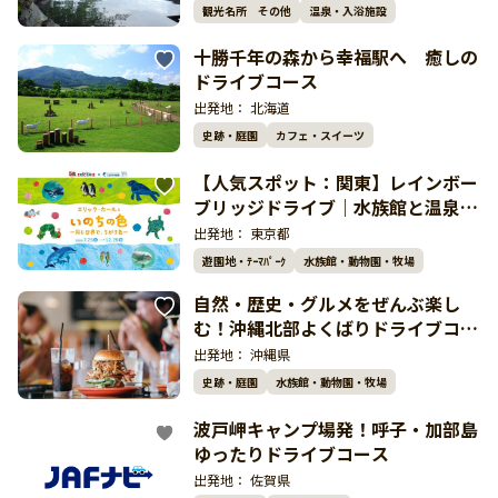
観光名所 その他
温泉・入浴施設
十勝千年の森から幸福駅へ 癒しの
ドライブコース
出発地：
北海道
史跡・庭園
カフェ・スイーツ
【人気スポット：関東】レインボー
ブリッジドライブ｜水族館と温泉を
巡る湾岸リラックス旅
出発地：
東京都
遊園地・ﾃｰﾏﾊﾟｰｸ
水族館・動物園・牧場
自然・歴史・グルメをぜんぶ楽し
む！沖縄北部よくばりドライブコー
ス
出発地：
沖縄県
史跡・庭園
水族館・動物園・牧場
波戸岬キャンプ場発！呼子・加部島
ゆったりドライブコース
出発地：
佐賀県