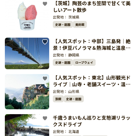
【茨城】陶芸のまち笠間で甘くて美
しいアート散歩
出発地：
茨城県
史跡・庭園
美術館
【人気スポット：中部】三島発｜絶
景！伊豆パノラマ＆熱海城と温泉を
楽しむ人気ドライブ
出発地：
静岡県
史跡・庭園
ロープウェイ
【人気スポット：東北】山形観光ド
ライブ｜山寺・老舗スイーツ・温泉
を巡るゆったり旅
出発地：
山形県
旅館
史跡・庭園
千歳うまいもん巡りと支笏湖リラッ
クスドライブ
出発地：
北海道