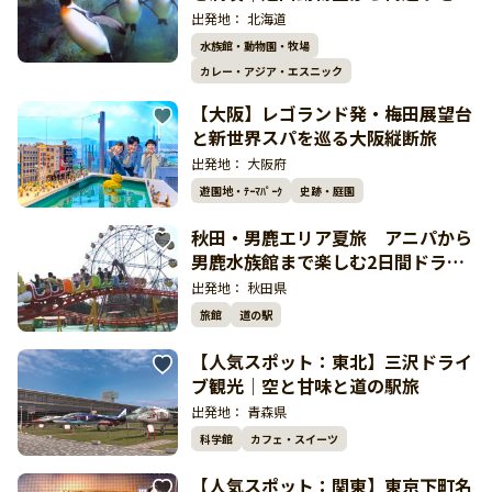
しむ人気ドライブ
出発地：
北海道
水族館・動物園・牧場
カレー・アジア・エスニック
【大阪】レゴランド発・梅田展望台
と新世界スパを巡る大阪縦断旅
出発地：
大阪府
遊園地・ﾃｰﾏﾊﾟｰｸ
史跡・庭園
秋田・男鹿エリア夏旅 アニパから
男鹿水族館まで楽しむ2日間ドライ
ブ
出発地：
秋田県
旅館
道の駅
【人気スポット：東北】三沢ドライ
ブ観光｜空と甘味と道の駅旅
出発地：
青森県
科学館
カフェ・スイーツ
【人気スポット：関東】東京下町名