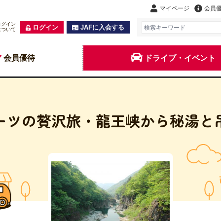
マイページ
会員
ログイン
ログイン
JAFに入会する
について
会員優待
ドライブ・イベント
ーツの贅沢旅・龍王峡から秘湯と