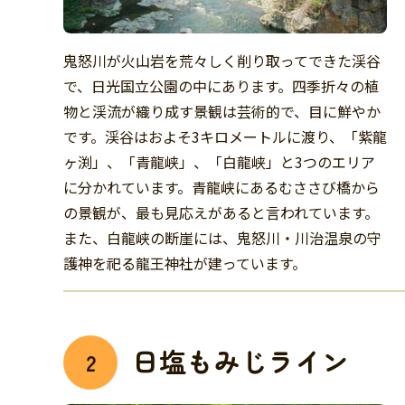
鬼怒川が火山岩を荒々しく削り取ってできた渓谷
で、日光国立公園の中にあります。四季折々の植
物と渓流が織り成す景観は芸術的で、目に鮮やか
です。渓谷はおよそ3キロメートルに渡り、「紫龍
ヶ渕」、「青龍峡」、「白龍峡」と3つのエリア
に分かれています。青龍峡にあるむささび橋から
の景観が、最も見応えがあると言われています。
また、白龍峡の断崖には、鬼怒川・川治温泉の守
護神を祀る龍王神社が建っています。
日塩もみじライン
2