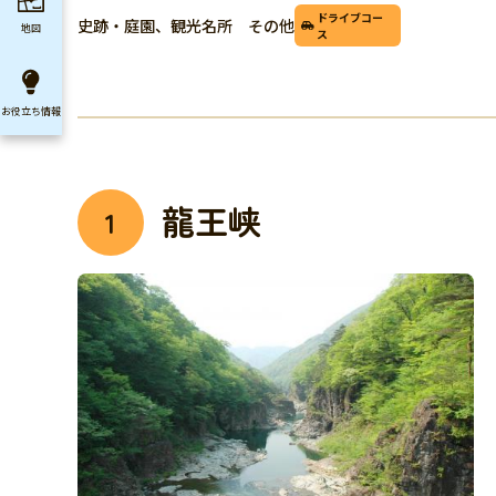
ドライブコー
史跡・庭園、観光名所 その他
地図
ス
お役立ち
情報
龍王峡
1