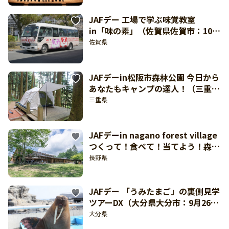
JAFデー 工場で学ぶ味覚教室
in「味の素」（佐賀県佐賀市：10月
3日開催）
佐賀県
JAFデーin松阪市森林公園 今日から
あなたもキャンプの達人！（三重県
松阪市：9月27日開催）【東海北陸
三重県
どきどき】
JAFデーin nagano forest village
つくって！食べて！当てよう！森の
駅わくわくDAY(長野県長野市:8月
長野県
29日開催)
JAFデー 「うみたまご」の裏側見学
ツアーDX（大分県大分市：9月26日
開催）
大分県