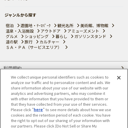
ジャンルから探す
宿泊
遊園地・ﾃｰﾏﾊﾟｰｸ
観光名所
美術館、博物館
温泉・入浴施設
アウトドア
アミューズメント
グルメ
ショッピング
暮らし
ガソリンスタンド
道の駅
旅行
カルチャー
ＳＡ・ＰＡ（サービスエリア）
利用規約
We collect unique personal identifiers such as cookies to
個人情報の取り扱いについて
analyze our traffic and to personalize content and ads. We
share information about your use of our website with our
会員優待サービスの提携をご検討の方へ
analytics and advertising partners, who may combine it
with other information that you have provided to them or
that they have collected from your use of their services.
JAFホームページ
Please click "
here
" to see more details about how we use
cookies and the retention period of each cookie. You have
© JAPAN AUTOMOBILE FEDERATION. All rights reserved.
the right to opt out of our sharing of your information with
our partners. Please click [Do Not Sell or Share My