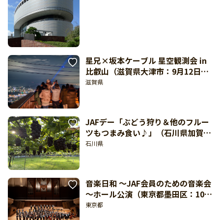
星兄×坂本ケーブル 星空観測会 in
比叡山（滋賀県大津市：9月12日開
催）
滋賀県
JAFデー「ぶどう狩り＆他のフルー
ツもつまみ食い♪」（石川県加賀
市：2026年9月13日開催）【東海北
石川県
陸 どきどき】
音楽日和 ～JAF会員のための音楽会
～ホール公演（東京都墨田区：10月
13日開催）
東京都