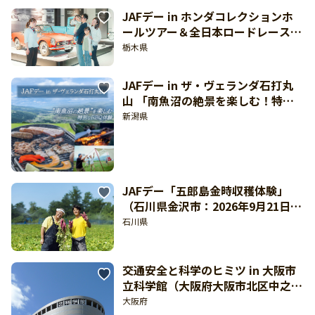
JAFデー in ホンダコレクションホ
ールツアー＆全日本ロードレース観
戦 モビリティリゾートもてぎ（栃
栃木県
木県茂木町：８月29日開催）
JAFデー in ザ・ヴェランダ石打丸
山 「南魚沼の絶景を楽しむ！特別
なBBQ体験」（新潟県南魚沼市：8
新潟県
月29日開催）
JAFデー「五郎島金時収穫体験」
（石川県金沢市：2026年9月21日開
催）【東海北陸 どきどき】
石川県
交通安全と科学のヒミツ in 大阪市
立科学館（大阪府大阪市北区中之
島：9月5日開催）
大阪府