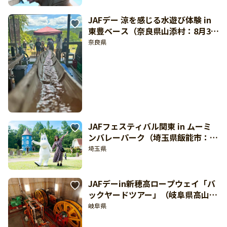
JAFデー 涼を感じる水遊び体験 in
東豊ベース（奈良県山添村：8月30
日開催）
奈良県
JAFフェスティバル関東 in ムーミ
ンバレーパーク（埼玉県飯能市：10
月3日開催）
埼玉県
JAFデーin新穂高ロープウェイ「バ
ックヤードツアー」（岐阜県高山
市：8月22日開催）【東海北陸 どき
岐阜県
どき】