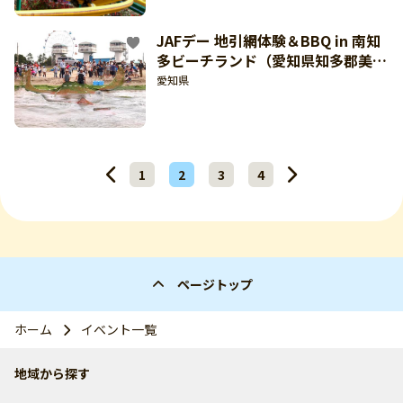
JAFデー 地引網体験＆BBQ in 南知
多ビーチランド（愛知県知多郡美浜
町：9月19日開催）【東海北陸 どき
愛知県
どき】
1
2
3
4
ページトップ
ホーム
イベント一覧
地域から探す