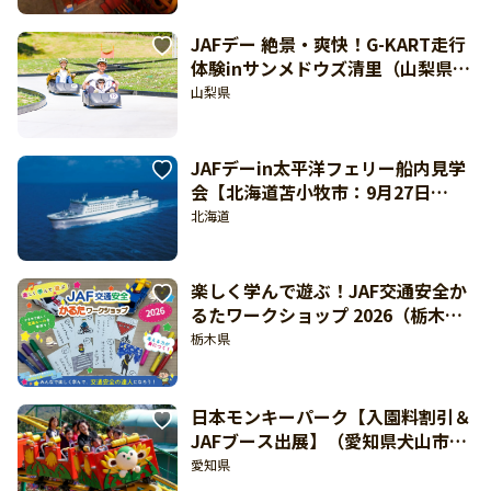
JAFデー 絶景・爽快！G-KART走行
体験inサンメドウズ清里（山梨県北
杜市：9月12日開催）
山梨県
JAFデーin太平洋フェリー船内見学
会【北海道苫小牧市：9月27日
（日）開催】
北海道
楽しく学んで遊ぶ！JAF交通安全か
るたワークショップ 2026（栃木
県・ミナテラスとちぎ：8月19日開
栃木県
催）
日本モンキーパーク【入園料割引＆
JAFブース出展】（愛知県犬山市：
9月6日開催）【東海北陸 どきど
愛知県
き】