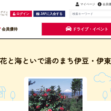
マイページ
会員
ログイン
ログイン
JAFに入会する
について
会員優待
ドライブ・イベント
花と海といで湯のまち伊豆・伊