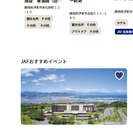
一碧湖
施設 東海館（旧木
造建築の旅館）
静岡県伊東市東松原町１２
静岡県伊東市
−１０
静岡県伊東市吉田８１５−３
６０
観光名所 その他
ホテル
観光名所 その他
その他
その他
アウトドア その他
JAF 会員優
JAFおすすめイベント