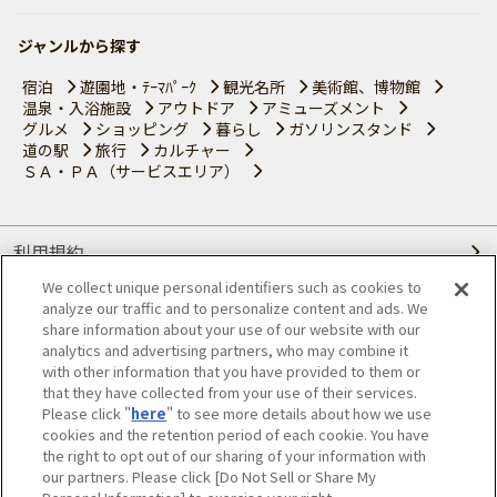
ジャンルから探す
宿泊
遊園地・ﾃｰﾏﾊﾟｰｸ
観光名所
美術館、博物館
温泉・入浴施設
アウトドア
アミューズメント
グルメ
ショッピング
暮らし
ガソリンスタンド
道の駅
旅行
カルチャー
ＳＡ・ＰＡ（サービスエリア）
利用規約
We collect unique personal identifiers such as cookies to
個人情報の取り扱いについて
analyze our traffic and to personalize content and ads. We
share information about your use of our website with our
会員優待サービスの提携をご検討の方へ
analytics and advertising partners, who may combine it
with other information that you have provided to them or
that they have collected from your use of their services.
JAFホームページ
Please click "
here
" to see more details about how we use
cookies and the retention period of each cookie. You have
© JAPAN AUTOMOBILE FEDERATION. All rights reserved.
the right to opt out of our sharing of your information with
our partners. Please click [Do Not Sell or Share My