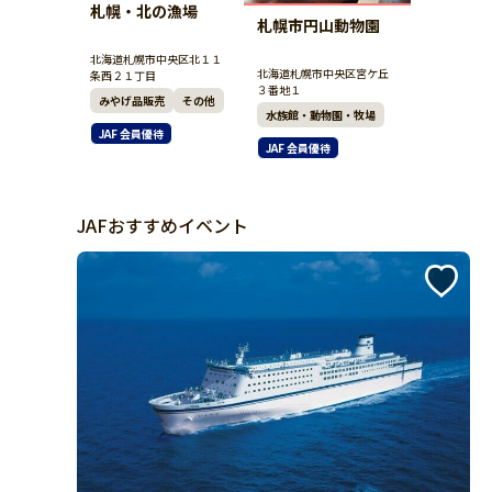
札幌・北の漁場
札幌市円山動物園
北海道札幌市中央区北１１
北海道札幌市中央区宮ケ丘
条西２１丁目
３番地１
みやげ品販売
その他
水族館・動物園・牧場
JAF 会員優待
JAF 会員優待
JAFおすすめイベント