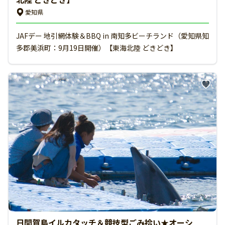
愛知県
JAFデー 地引網体験＆BBQ in 南知多ビーチランド（愛知県知
多郡美浜町：9月19日開催）【東海北陸 どきどき】
日間賀島イルカタッチ＆競技型ごみ拾い★オーシ