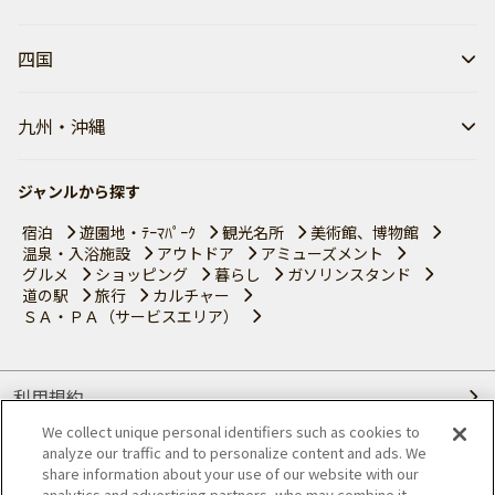
四国
九州・沖縄
ジャンルから探す
宿泊
遊園地・ﾃｰﾏﾊﾟｰｸ
観光名所
美術館、博物館
温泉・入浴施設
アウトドア
アミューズメント
グルメ
ショッピング
暮らし
ガソリンスタンド
道の駅
旅行
カルチャー
ＳＡ・ＰＡ（サービスエリア）
利用規約
We collect unique personal identifiers such as cookies to
個人情報の取り扱いについて
analyze our traffic and to personalize content and ads. We
share information about your use of our website with our
analytics and advertising partners, who may combine it