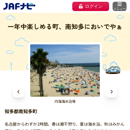
ログイン
メニュー
一年中楽しめる町、南知多においでやぁ
1/5
内海海水浴場
知多郡南知多町
名古屋からわずか1時間。春は潮干狩り、夏は海水浴、秋はみかん