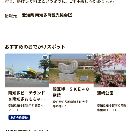
狩り、冬はふぐ料理というように、1年中楽しみがあります。
愛知県 南知多町観光協会
情報元：
おすすめのおでかけスポット
羽豆岬 ＳＫＥ４８
南知多ビーチランド
聖崎公園
歌碑
＆南知多おもちゃ王
愛知県知多郡南知多町大字
国
愛知県知多郡美浜町奥田４
愛知県知多郡南知多町大
師崎神山１
２８−１
字聖崎１－１６
JAF 会員優待