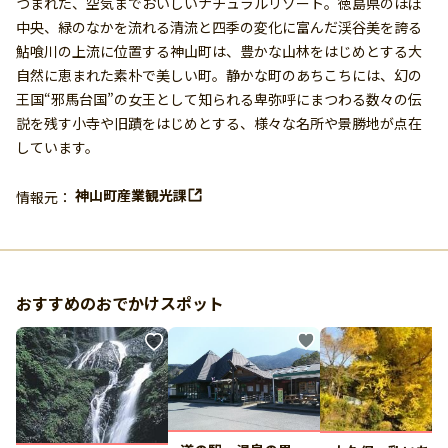
つまれた、空気までおいしいナチュラルリゾート。徳島県のほぼ
中央、緑のなかを流れる清流と四季の変化に富んだ渓谷美を誇る
鮎喰川の上流に位置する神山町は、豊かな山林をはじめとする大
自然に恵まれた素朴で美しい町。静かな町のあちこちには、幻の
王国“邪馬台国”の女王として知られる卑弥呼にまつわる数々の伝
説を残す小寺や旧蹟をはじめとする、様々な名所や景勝地が点在
しています。
神山町産業観光課
情報元：
おすすめのおでかけスポット