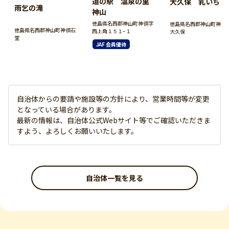
道の駅 温泉の里
大久保 乳いちょ
雨乞の滝
神山
徳島県名西郡神山町神領字
徳島県名西郡神山町神領
徳島県名西郡神山町神領石
西上角１５１−１
大久保
堂
JAF 会員優待
自治体からの要請や施設等の方針により、営業時間等が変更
となっている場合があります。
最新の情報は、自治体公式Webサイト等でご確認いただきま
すよう、よろしくお願いいたします。
自治体一覧を見る