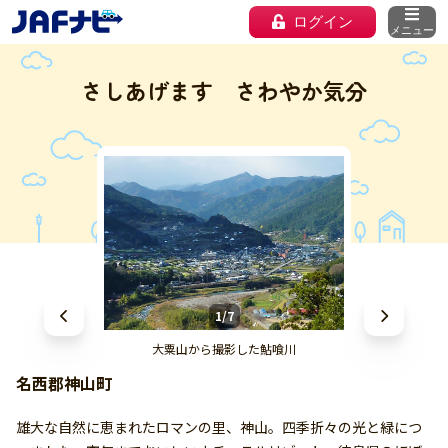
ログイン
メニュー
さしあげます さわやか気分
1/7
大粟山から撮影した鮎喰川
名西郡神山町
雄大な自然に恵まれたロマンの里、神山。四季折々の光と緑につ