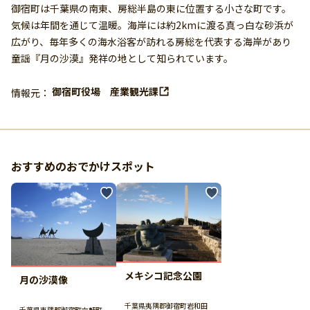
御宿町は千葉県の南東、房総半島の東に位置する小さな町です。
気候は年間を通じて温暖。海岸には約2kmに渡る真っ白な砂浜が
広がり、毎年多くの海水浴客が訪れる房総を代表する海岸があり
童謡『月の沙漠』発祥の地として知られています。
御宿町役場 産業観光課
情報元：
おすすめのおでかけスポット
メキシコ記念公園
月の沙漠像
千葉県夷隅郡御宿町岩和田
千葉県夷隅郡御宿町六軒町