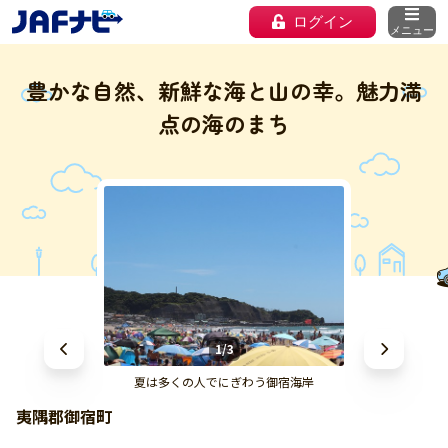
ログイン
メニュー
豊かな自然、新鮮な海と山の幸。魅力満
点の海のまち
1/3
夏は多くの人でにぎわう御宿海岸
夷隅郡御宿町