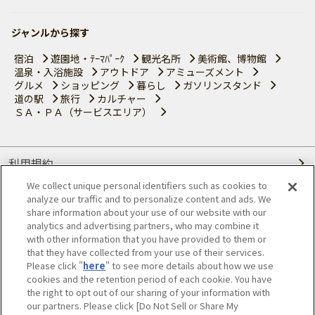
ジャンルから探す
宿泊
遊園地・ﾃｰﾏﾊﾟｰｸ
観光名所
美術館、博物館
温泉・入浴施設
アウトドア
アミューズメント
グルメ
ショッピング
暮らし
ガソリンスタンド
道の駅
旅行
カルチャー
ＳＡ・ＰＡ（サービスエリア）
利用規約
We collect unique personal identifiers such as cookies to
個人情報の取り扱いについて
analyze our traffic and to personalize content and ads. We
share information about your use of our website with our
会員優待サービスの提携をご検討の方へ
analytics and advertising partners, who may combine it
with other information that you have provided to them or
that they have collected from your use of their services.
JAFホームページ
Please click "
here
" to see more details about how we use
cookies and the retention period of each cookie. You have
© JAPAN AUTOMOBILE FEDERATION. All rights reserved.
the right to opt out of our sharing of your information with
our partners. Please click [Do Not Sell or Share My