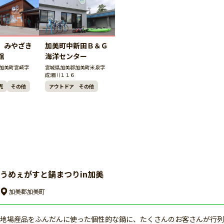
 みやざき
加美町中新田Ｂ＆Ｇ
館
海洋センター
加美町宮崎字
宮城県加美郡加美町米泉字
成瀬川１１６
売
その他
アウトドア その他
うめぇがすと鍋まつりin加美
加美郡加美町
地場産品をふんだんに使った個性的な鍋に、たくさんのお客さんが行列