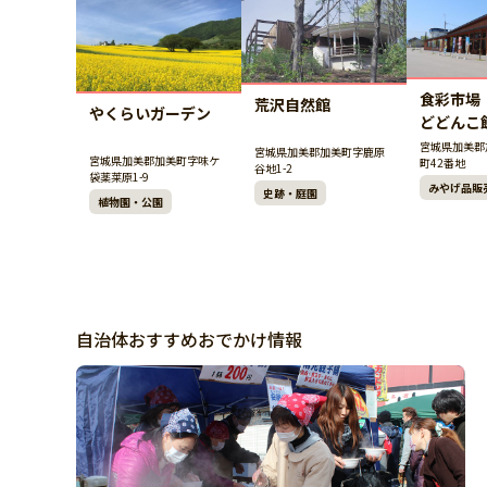
食彩市場
荒沢自然館
やくらいガーデン
どどんこ
宮城県加美郡
宮城県加美郡加美町字鹿原
宮城県加美郡加美町字味ケ
町42番地
谷地1-2
袋薬莱原1-9
みやげ品販
史跡・庭園
植物園・公園
自治体おすすめおでかけ情報