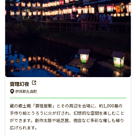
齋理幻夜
伊具郡丸森町
蔵の郷土館「齋理屋敷」とその周辺を会場に、約1,000基の
手作り絵とうろうに火が灯され、幻想的な空間を楽しむこと
ができます。創作太鼓や紙芝居、夜店など多彩な催しも繰り
広げられます。