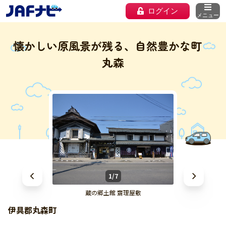
ログイン
メニュー
懐かしい原風景が残る、自然豊かな町
丸森
1/7
蔵の郷土館 齋理屋敷
伊具郡丸森町