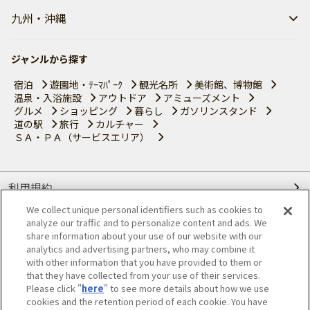
九州・沖縄
ジャンルから探す
宿泊
遊園地・ﾃｰﾏﾊﾟｰｸ
観光名所
美術館、博物館
温泉・入浴施設
アウトドア
アミューズメント
グルメ
ショッピング
暮らし
ガソリンスタンド
道の駅
旅行
カルチャー
ＳＡ・ＰＡ（サービスエリア）
利用規約
We collect unique personal identifiers such as cookies to
個人情報の取り扱いについて
analyze our traffic and to personalize content and ads. We
share information about your use of our website with our
会員優待サービスの提携をご検討の方へ
analytics and advertising partners, who may combine it
with other information that you have provided to them or
that they have collected from your use of their services.
JAFホームページ
Please click "
here
" to see more details about how we use
cookies and the retention period of each cookie. You have