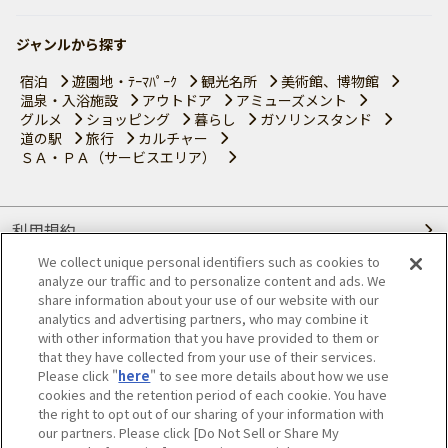
ジャンルから探す
宿泊
遊園地・ﾃｰﾏﾊﾟｰｸ
観光名所
美術館、博物館
温泉・入浴施設
アウトドア
アミューズメント
グルメ
ショッピング
暮らし
ガソリンスタンド
道の駅
旅行
カルチャー
ＳＡ・ＰＡ（サービスエリア）
利用規約
We collect unique personal identifiers such as cookies to
個人情報の取り扱いについて
analyze our traffic and to personalize content and ads. We
share information about your use of our website with our
会員優待サービスの提携をご検討の方へ
analytics and advertising partners, who may combine it
with other information that you have provided to them or
that they have collected from your use of their services.
JAFホームページ
Please click "
here
" to see more details about how we use
cookies and the retention period of each cookie. You have
© JAPAN AUTOMOBILE FEDERATION. All rights reserved.
the right to opt out of our sharing of your information with
our partners. Please click [Do Not Sell or Share My