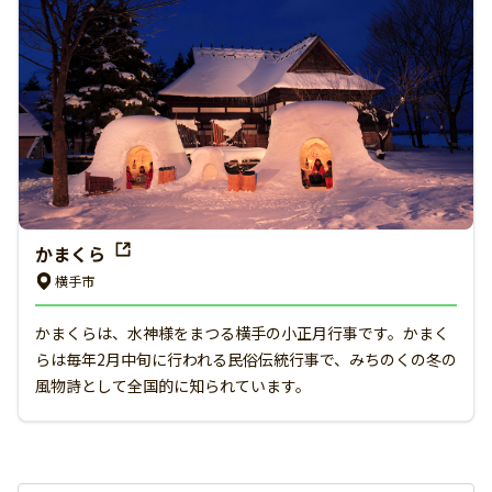
かまくら
横手市
かまくらは、⽔神様をまつる横手の⼩正⽉⾏事です。かまく
らは毎年2⽉中旬に⾏われる民俗伝統行事で、みちのくの冬の
風物詩として全国的に知られています。