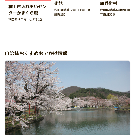
術館
郎兵衛村
横手市ふれあいセン
秋田県横手市増田町増田字
秋田県横手市雄物川町沼
ターかまくら館
新町285
字高畑336
秋田県横手市中央町8-12
自治体おすすめおでかけ情報