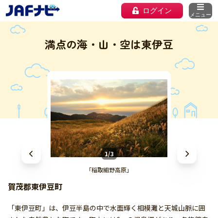
ログイン
メニュー
満点の海・山・空は東伊豆
1/3
「稲取細野高原」
賀茂郡東伊豆町
「東伊豆町」は、伊豆半島の中で水面輝く相模灘と天城山脈に囲