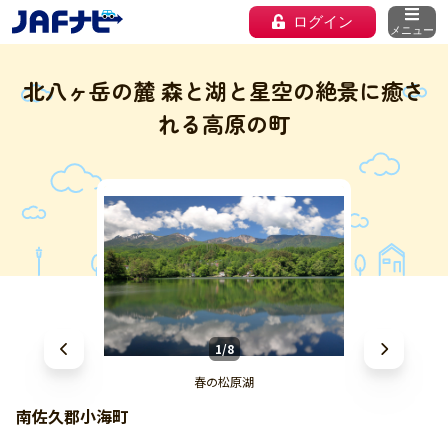
ログイン
メニュー
北八ヶ岳の麓 森と湖と星空の絶景に癒さ
れる高原の町
1/8
春の松原湖
南佐久郡小海町