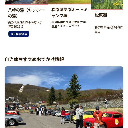
松原湖高原オートキ
八峰の湯（ヤッホー
松原湖
ャンプ場
の湯）
長野県南佐久郡小海町大字
長野県南佐久郡小海町大字
豊里５１５１ー２２１
豊里5918-2
長野県南佐久郡小海町大
豊里
JAF 会員優待
自治体おすすめおでかけ情報