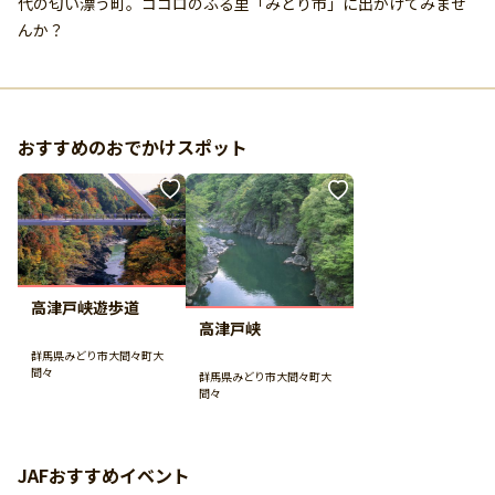
代の匂い漂う町。ココロのふる里「みどり市」に出かけてみませ
んか？
おすすめのおでかけスポット
高津戸峡遊歩道
高津戸峡
群馬県みどり市大間々町大
間々
群馬県みどり市大間々町大
間々
JAFおすすめイベント