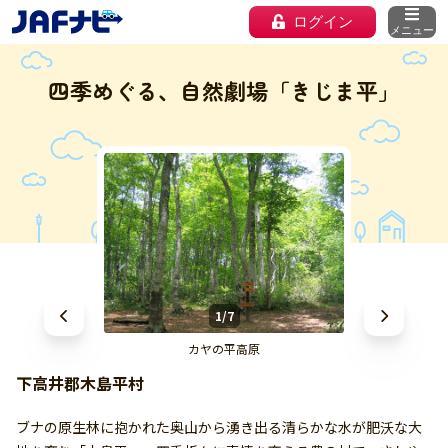
ログイン
メニュー
四季めぐる、自然劇場「きじま平」
1/7
カヤの平高原
下高井郡木島平村
ブナの原生林に抱かれた奥山から湧き出る清らかな水が肥沃な大