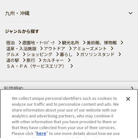
九州・沖縄
ジャンルから探す
宿泊
遊園地・ﾃｰﾏﾊﾟｰｸ
観光名所
美術館、博物館
温泉・入浴施設
アウトドア
アミューズメント
グルメ
ショッピング
暮らし
ガソリンスタンド
道の駅
旅行
カルチャー
ＳＡ・ＰＡ（サービスエリア）
利用規約
We collect unique personal identifiers such as cookies to
個人情報の取り扱いについて
analyze our traffic and to personalize content and ads. We
share information about your use of our website with our
会員優待サービスの提携をご検討の方へ
analytics and advertising partners, who may combine it
with other information that you have provided to them or
that they have collected from your use of their services.
JAFホームページ
Please click "
here
" to see more details about how we use