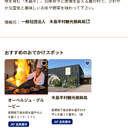
地を育む「木島平」。四季折々に表情を変える農の村で、さわや
かな空気と美味しいお米や野菜を味わって下さい。
一般社団法人 木島平村観光振興局
情報元：
おすすめのおでかけスポット
木島平村観光振興局
オーベルジュ・グル
ービー
長野県下高井郡木島平村大
長野県下高井郡木島平村上
字上木島３８番地１（道の
木島３２７８−２７１
駅ＦＡＲＭＵＳ木島平内）
JAF 会員優待
JAF 会員優待