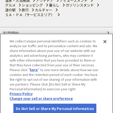
温泉・入浴施設
アウトドア
アミューズメント
グルメ
ショッピング
暮らし
ガソリンスタンド
道の駅
旅行
カルチャー
ＳＡ・ＰＡ（サービスエリア）
利用規約
We collect unique personal identifiers such as cookies to
個人情報の取り扱いについて
analyze our traffic and to personalize content and ads. We
share information about your use of our website with our
会員優待サービスの提携をご検討の方へ
analytics and advertising partners, who may combine it
with other information that you have provided to them or
that they have collected from your use of their services.
JAFホームページ
Please click "
here
" to see more details about how we use
cookies and the retention period of each cookie. You have
© JAPAN AUTOMOBILE FEDERATION. All rights reserved.
the right to opt out of our sharing of your information with
our partners. Please click [Do Not Sell or Share My
Personal Information] to exercise your right.
Privacy Policy
Change your sell or share preference
Do Not Sell or Share My Personal Information
さがす
コース作成
アカウント
地図
お役立ち
情報