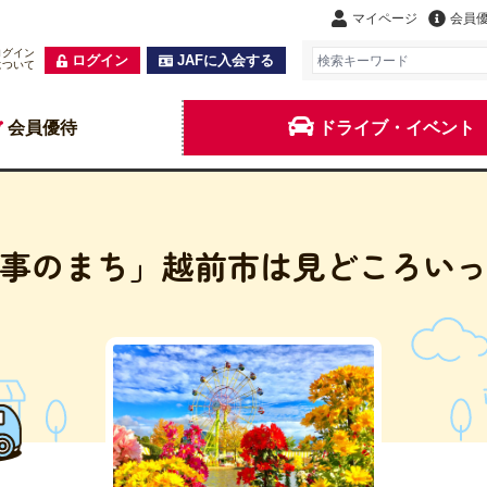
マイページ
会員
ログイン
ログイン
JAFに入会する
について
会員優待
ドライブ・イベント
事のまち」越前市は見どころい