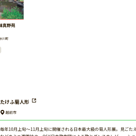
味真野苑
余川町
たけふ菊人形
越前市
毎年10月上旬〜11月上旬に開催される日本最大級の菊人形展。見ご