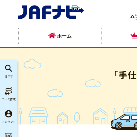
ホーム
「手仕
さがす
コース作成
アカウント