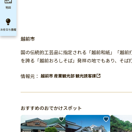
地図
お役立ち
情報
越前市
国の伝統的工芸品に指定される「越前和紙」「越前打
を誇る「越前おろしそば」発祥の地でもあり、そば
情報元：
越前市 産業観光部 観光誘客課
おすすめのおでかけスポット