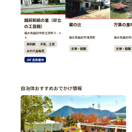
越前和紙の里（卯立
蔵の辻
万葉の里
の工芸館）
福井県越前市新在家町８−４
福井県越前市蓬莱町
福井県越前市
４
資料館
手芸、工芸
史跡・庭園
史跡・庭園
みやげ品販売
JAF 会員優待
自治体おすすめおでかけ情報