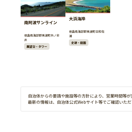
大浜海岸
南阿波サンライン
徳島県海部郡美波町日和佐
徳島県海部郡美波町外ノ牟
浦
井
史跡・庭園
展望台・タワー
自治体からの要請や施設等の方針により、営業時間等が
最新の情報は、自治体公式Webサイト等でご確認いた