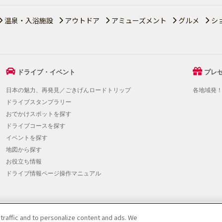
温泉・入浴施設
アウトドア
アミューズメント
グルメ
シ
ドライブ・イベント
プレ
日本の魅力、再発見／ごきげんロードトリップ
各地域発
ドライブスタンプラリー
おでかけスポットを探す
ドライブコースを探す
イベントを探す
地図から探す
お役立ち情報
ドライブ情報ページ操作マニュアル
 traffic and to personalize content and ads. We
提携をご検討の方へ
|
JAFホームページ
|
Do Not Sell or Share My Personal Info