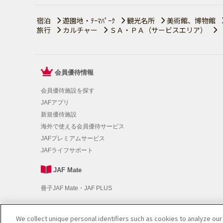
宿泊
遊園地・ﾃｰﾏﾊﾟｰｸ
観光名所
美術館、博物館
旅行
カルチャー
ＳＡ・ＰＡ（サービスエリア）
会員優待情報
会員優待施設を探す
JAFアプリ
新規優待施設
海外で使える会員優待サービス
JAFプレミアムサービス
JAFライフサポート
JAF Mate
冊子JAF Mate・JAF PLUS
We collect unique personal identifiers such as cookies to analyze our
利用規約
|
個人情報の取り扱いについて
|
会員優待サービスの