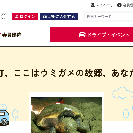
マイページ
会員
ログイン
ログイン
JAFに入会する
について
会員優待
ドライブ・イベント
町、ここはウミガメの故郷、あな