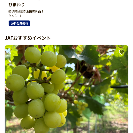
ひまわり
岐阜県揖斐郡池田町片山１
９５３−１
JAF 会員優待
JAFおすすめイベント