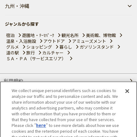
九州・沖縄
ジャンルから探す
宿泊
遊園地・ﾃｰﾏﾊﾟｰｸ
観光名所
美術館、博物館
温泉・入浴施設
アウトドア
アミューズメント
グルメ
ショッピング
暮らし
ガソリンスタンド
道の駅
旅行
カルチャー
ＳＡ・ＰＡ（サービスエリア）
利用規約
We collect unique personal identifiers such as cookies to
個人情報の取り扱いについて
analyze our traffic and to personalize content and ads. We
share information about your use of our website with our
会員優待サービスの提携をご検討の方へ
analytics and advertising partners, who may combine it
with other information that you have provided to them or
that they have collected from your use of their services.
JAFホームページ
Please click "
here
" to see more details about how we use
cookies and the retention period of each cookie. You have
© JAPAN AUTOMOBILE FEDERATION. All rights reserved.
the right to opt out of our sharing of your information with