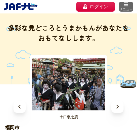
ログイン
メニュー
多彩な見どころとうまかもんがあなたを
おもてなしします。
1/8
十日恵比須
福岡市