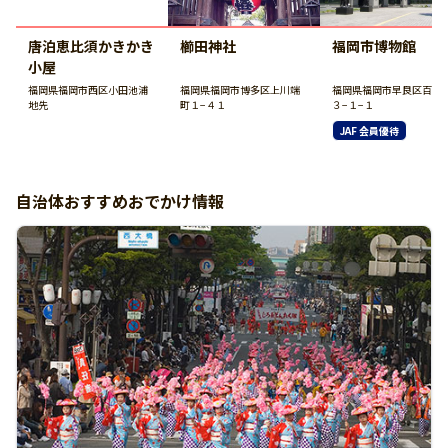
唐泊恵比須かきかき
櫛田神社
福岡市博物館
小屋
福岡県福岡市西区小田池浦
福岡県福岡市博多区上川端
福岡県福岡市早良区百道
地先
町１−４１
３−１−１
JAF 会員優待
自治体おすすめおでかけ情報