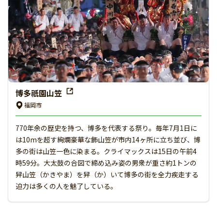
博多祇園山笠
福岡市
770年余の歴史を持つ、博多を代表する祭り。毎年7月1日に
は10mを超す絢爛豪華な飾山笠が市内14ヶ所に立ち並び、博
多の街は山笠一色に染まる。クライマックスは15日の午前4
時59分。大太鼓の合図で締め込み姿の男衆が重さ約1トンの
舁山笠（かきやま）を舁（か）いて博多の街を全力疾走する
迫力は多くの人を魅了している。