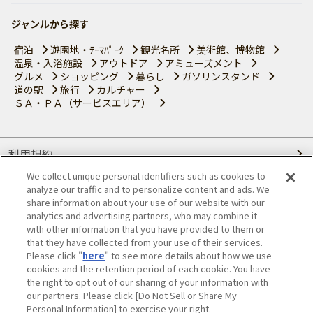
ジャンルから探す
宿泊
遊園地・ﾃｰﾏﾊﾟｰｸ
観光名所
美術館、博物館
温泉・入浴施設
アウトドア
アミューズメント
グルメ
ショッピング
暮らし
ガソリンスタンド
道の駅
旅行
カルチャー
ＳＡ・ＰＡ（サービスエリア）
利用規約
We collect unique personal identifiers such as cookies to
個人情報の取り扱いについて
analyze our traffic and to personalize content and ads. We
share information about your use of our website with our
会員優待サービスの提携をご検討の方へ
analytics and advertising partners, who may combine it
with other information that you have provided to them or
that they have collected from your use of their services.
JAFホームページ
Please click "
here
" to see more details about how we use
cookies and the retention period of each cookie. You have
© JAPAN AUTOMOBILE FEDERATION. All rights reserved.
the right to opt out of our sharing of your information with
our partners. Please click [Do Not Sell or Share My
Personal Information] to exercise your right.