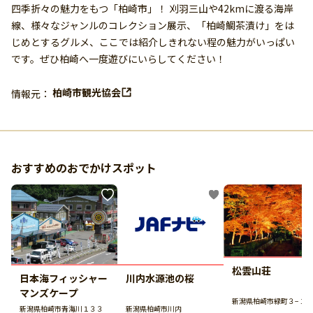
四季折々の魅力をもつ「柏崎市」！ 刈羽三山や42kmに渡る海岸
線、様々なジャンルのコレクション展示、「柏崎鯛茶漬け」をは
じめとするグルメ、ここでは紹介しきれない程の魅力がいっぱい
です。ぜひ柏崎へ一度遊びにいらしてください！
柏崎市観光協会
情報元：
おすすめのおでかけスポット
松雲山荘
日本海フィッシャー
川内水源池の桜
マンズケープ
新潟県柏崎市緑町３−１
新潟県柏崎市青海川１３３
新潟県柏崎市川内