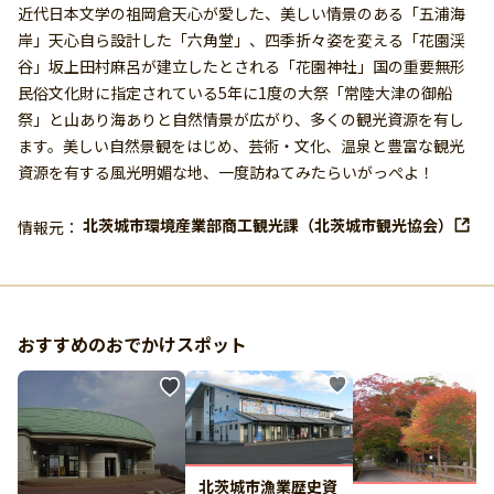
近代日本文学の祖岡倉天心が愛した、美しい情景のある「五浦海
岸」天心自ら設計した「六角堂」、四季折々姿を変える「花園渓
谷」坂上田村麻呂が建立したとされる「花園神社」国の重要無形
民俗文化財に指定されている5年に1度の大祭「常陸大津の御船
祭」と山あり海ありと自然情景が広がり、多くの観光資源を有し
ます。美しい自然景観をはじめ、芸術・文化、温泉と豊富な観光
資源を有する風光明媚な地、一度訪ねてみたらいがっぺよ！
北茨城市環境産業部商工観光課（北茨城市観光協会）
情報元：
おすすめのおでかけスポット
北茨城市漁業歴史資