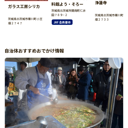
浄蓮寺
料館よう・そろー
ガラス工房シリカ
茨城県北茨城市関南町仁井
田７８９−２
茨城県北茨城市華川町小
茨城県北茨城市華川町小豆
畑２７３３
JAF 会員優待
畑２７４７
自治体おすすめおでかけ情報