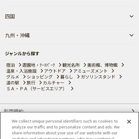
四国
九州・沖縄
ジャンルから探す
宿泊
遊園地・ﾃｰﾏﾊﾟｰｸ
観光名所
美術館、博物館
温泉・入浴施設
アウトドア
アミューズメント
グルメ
ショッピング
暮らし
ガソリンスタンド
道の駅
旅行
カルチャー
ＳＡ・ＰＡ（サービスエリア）
利用規約
We collect unique personal identifiers such as cookies to
個人情報の取り扱いについて
analyze our traffic and to personalize content and ads. We
share information about your use of our website with our
analytics and advertising partners, who may combine it