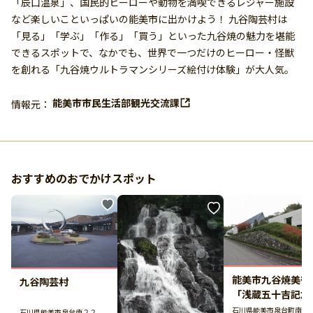
「辰口温泉」、国民的ヒーローや動物を満喫できるレジャー施設
など楽しいこといっぱいの能美市に出かけよう！ 九谷陶芸村は
「見る」「学ぶ」「作る」「買う」といった九谷焼の魅力を堪能
できるスポットで、なかでも、世界で一つだけのヒーロー・怪獣
を創れる「九谷焼ウルトラマンシリーズ絵付け体験」が大人気。
能美市市民生活部観光交流課
情報元：
おすすめのおでかけスポット
能美市九谷焼美術
九谷陶芸村
「浅蔵五十吉記念
館」
石川県能美市泉台町南1
石川県能美市泉台南２２