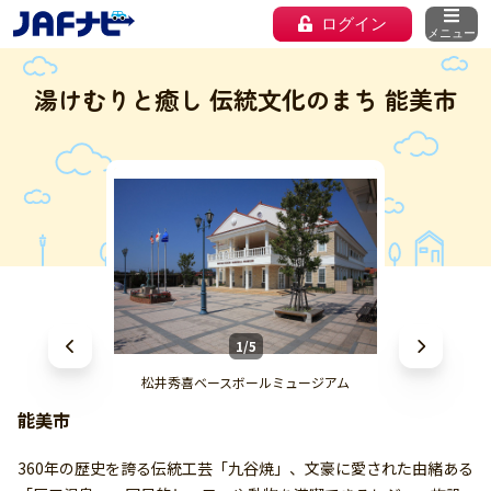
ログイン
メニュー
湯けむりと癒し 伝統文化のまち 能美市
1/5
松井秀喜ベースボールミュージアム
能美市
360年の歴史を誇る伝統工芸「九谷焼」、文豪に愛された由緒ある