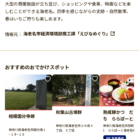
大型の商業施設が立ち並び、ショッピングや食事、映画などを楽
しむことができる海老名。四季を感じながらの史跡・自然散策、
春はいちご狩りも楽しめます。
海老名市経済環境部商工課「えびなめぐり」
情報元：
おすすめのおでかけスポット
秋葉山古墳群
熟成豚かつ だい
相模国分寺跡
ち ららぽーと海
名店
神奈川県海老名市上今泉４
神奈川県海老名市扇町13-
神奈川県海老名市国分南１
丁目、５丁目
1 ららぽーと海老名4F
−１９−１８
JAF 会員優待