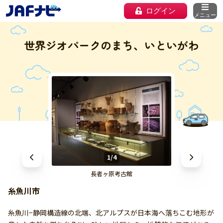
ログイン
メニュー
世界ジオパークのまち、いといがわ
1/4
長者ヶ原考古館
糸魚川市
糸魚川−静岡構造線の北端、北アルプスが日本海へ落ちこむ地形が