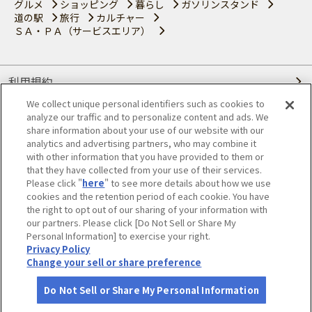
グルメ
ショッピング
暮らし
ガソリンスタンド
道の駅
旅行
カルチャー
ＳＡ・ＰＡ（サービスエリア）
利用規約
We collect unique personal identifiers such as cookies to
個人情報の取り扱いについて
analyze our traffic and to personalize content and ads. We
share information about your use of our website with our
会員優待サービスの提携をご検討の方へ
analytics and advertising partners, who may combine it
with other information that you have provided to them or
that they have collected from your use of their services.
JAFホームページ
Please click "
here
" to see more details about how we use
cookies and the retention period of each cookie. You have
© JAPAN AUTOMOBILE FEDERATION. All rights reserved.
the right to opt out of our sharing of your information with
our partners. Please click [Do Not Sell or Share My
Personal Information] to exercise your right.
Privacy Policy
Change your sell or share preference
Do Not Sell or Share My Personal Information
さがす
コース作成
アカウント
地図
お役立ち
情報