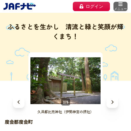
ログイン
メニュー
ふるさとを生かし 清流と緑と笑顔が輝
くまち！
1/5
久具都比売神社（伊勢神宮の摂社）
度会郡度会町