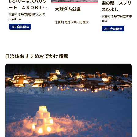
レジャー＆スパリゾ
道の駅 スプリン
ート ＡＳＯＢＩＹ
大野ダム公園
スひよし
ＵＫＵ 京都るり渓
京都府南丹市園部町大河内
京都府南丹市日吉町中宮
広谷1-14
温泉
向８
京都府南丹市美山町樫原
JAF 会員優待
JAF 会員優待
自治体おすすめおでかけ情報