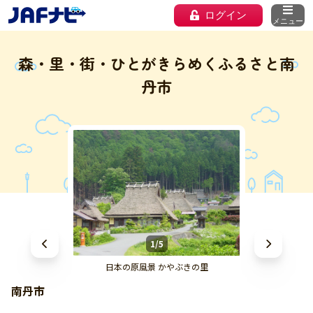
ログイン
メニュー
森・里・街・ひとがきらめくふるさと南
丹市
1/5
日本の原風景 かやぶきの里
南丹市