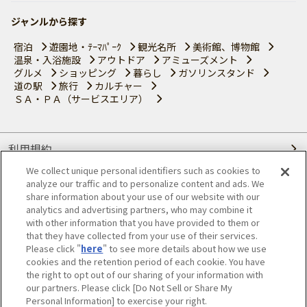
ジャンルから探す
宿泊
遊園地・ﾃｰﾏﾊﾟｰｸ
観光名所
美術館、博物館
温泉・入浴施設
アウトドア
アミューズメント
グルメ
ショッピング
暮らし
ガソリンスタンド
道の駅
旅行
カルチャー
ＳＡ・ＰＡ（サービスエリア）
利用規約
We collect unique personal identifiers such as cookies to
個人情報の取り扱いについて
analyze our traffic and to personalize content and ads. We
share information about your use of our website with our
会員優待サービスの提携をご検討の方へ
analytics and advertising partners, who may combine it
with other information that you have provided to them or
that they have collected from your use of their services.
JAFホームページ
Please click "
here
" to see more details about how we use
cookies and the retention period of each cookie. You have
© JAPAN AUTOMOBILE FEDERATION. All rights reserved.
the right to opt out of our sharing of your information with
our partners. Please click [Do Not Sell or Share My
Personal Information] to exercise your right.