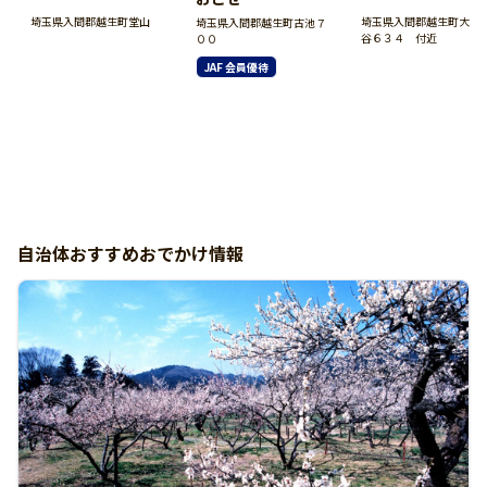
埼玉県入間郡越生町堂山
埼玉県入間郡越生町大字
埼玉県入間郡越生町古池７
谷６３４ 付近
００
JAF 会員優待
自治体おすすめおでかけ情報