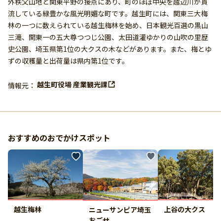
外秩父山地と関東平野の接点にあり、町のほぼ中央を越辺川が貫
流している緑豊かな風光明媚な町です。越生町には、関東三大梅
林の一つに数えられている越生梅林を始め、日本観光百選の黒山
三滝、関東一の五大尊つつじ公園、太田道灌ゆかりの山吹の里歴
史公園、埼玉県第1位の大クスの木などがあります。また、梅とゆ
ずの収穫量と出荷量は県内第1位です。
越生町役場 産業観光課
情報元：
おすすめのおでかけスポット
越生梅林
上谷の大クス
ニューサンピア埼玉
おごせ