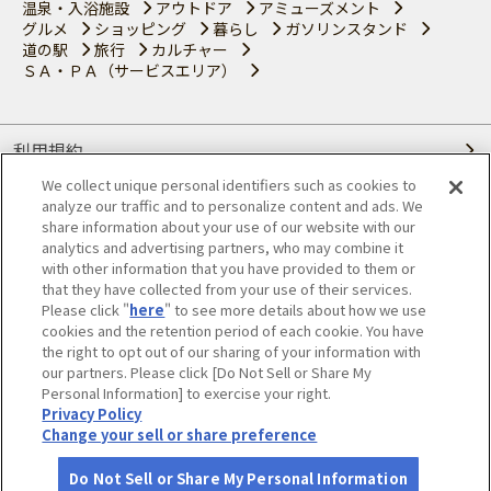
温泉・入浴施設
アウトドア
アミューズメント
グルメ
ショッピング
暮らし
ガソリンスタンド
道の駅
旅行
カルチャー
ＳＡ・ＰＡ（サービスエリア）
利用規約
We collect unique personal identifiers such as cookies to
個人情報の取り扱いについて
analyze our traffic and to personalize content and ads. We
share information about your use of our website with our
会員優待サービスの提携をご検討の方へ
analytics and advertising partners, who may combine it
with other information that you have provided to them or
that they have collected from your use of their services.
JAFホームページ
Please click "
here
" to see more details about how we use
cookies and the retention period of each cookie. You have
© JAPAN AUTOMOBILE FEDERATION. All rights reserved.
the right to opt out of our sharing of your information with
our partners. Please click [Do Not Sell or Share My
Personal Information] to exercise your right.
Privacy Policy
Change your sell or share preference
Do Not Sell or Share My Personal Information