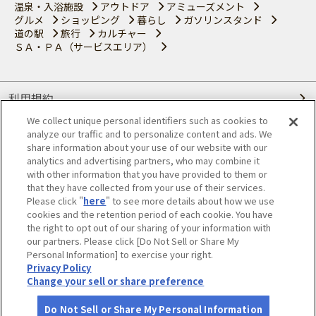
温泉・入浴施設
アウトドア
アミューズメント
グルメ
ショッピング
暮らし
ガソリンスタンド
道の駅
旅行
カルチャー
ＳＡ・ＰＡ（サービスエリア）
利用規約
We collect unique personal identifiers such as cookies to
個人情報の取り扱いについて
analyze our traffic and to personalize content and ads. We
share information about your use of our website with our
会員優待サービスの提携をご検討の方へ
analytics and advertising partners, who may combine it
with other information that you have provided to them or
that they have collected from your use of their services.
JAFホームページ
Please click "
here
" to see more details about how we use
cookies and the retention period of each cookie. You have
© JAPAN AUTOMOBILE FEDERATION. All rights reserved.
the right to opt out of our sharing of your information with
our partners. Please click [Do Not Sell or Share My
Personal Information] to exercise your right.
Privacy Policy
Change your sell or share preference
Do Not Sell or Share My Personal Information