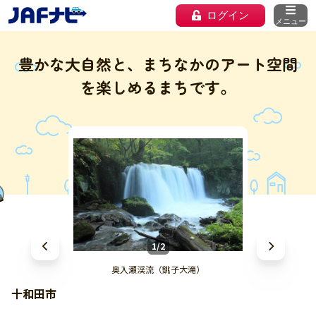
ログイン
メニュー
豊かな大自然と、まちなかのアート空間
を楽しめるまちです。
1/2
奥入瀬渓流（銚子大滝）
十和田市