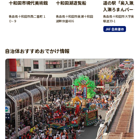
十和田市現代美術館
十和田湖遊覧船
道の駅「奥入瀬」
入瀬ろまんパーク
青森県十和田市西二番町１
青森県十和田市奥瀬十和田
青森県十和田市大字奥瀬
０−９
湖畔休屋486
堰道39-1
JAF 会員優待
自治体おすすめおでかけ情報