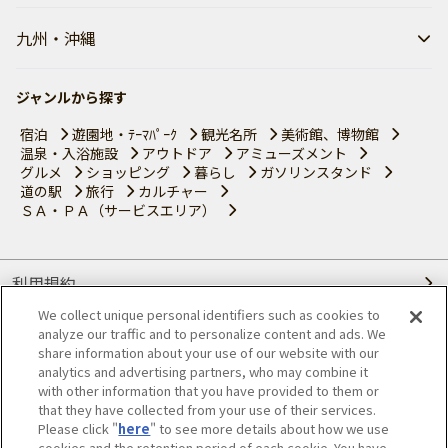
九州・沖縄
ジャンルから探す
宿泊
遊園地・ﾃｰﾏﾊﾟｰｸ
観光名所
美術館、博物館
温泉・入浴施設
アウトドア
アミューズメント
グルメ
ショッピング
暮らし
ガソリンスタンド
道の駅
旅行
カルチャー
ＳＡ・ＰＡ（サービスエリア）
利用規約
We collect unique personal identifiers such as cookies to
個人情報の取り扱いについて
analyze our traffic and to personalize content and ads. We
share information about your use of our website with our
会員優待サービスの提携をご検討の方へ
analytics and advertising partners, who may combine it
with other information that you have provided to them or
that they have collected from your use of their services.
JAFホームページ
Please click "
here
" to see more details about how we use
cookies and the retention period of each cookie. You have