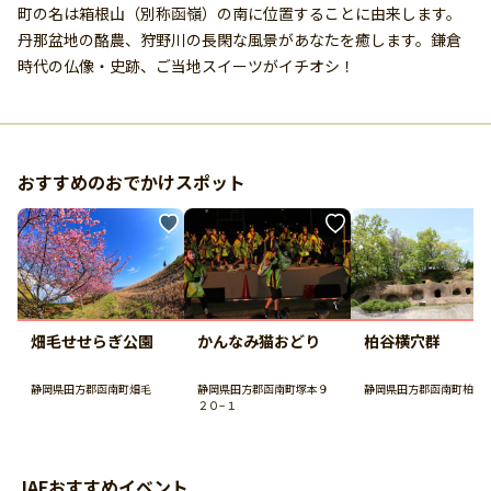
町の名は箱根山（別称函嶺）の南に位置することに由来します。
丹那盆地の酪農、狩野川の長閑な風景があなたを癒します。鎌倉
時代の仏像・史跡、ご当地スイーツがイチオシ！
おすすめのおでかけスポット
畑毛せせらぎ公園
かんなみ猫おどり
柏谷横穴群
静岡県田方郡函南町畑毛
静岡県田方郡函南町塚本９
静岡県田方郡函南町柏谷
２０−１
JAFおすすめイベント