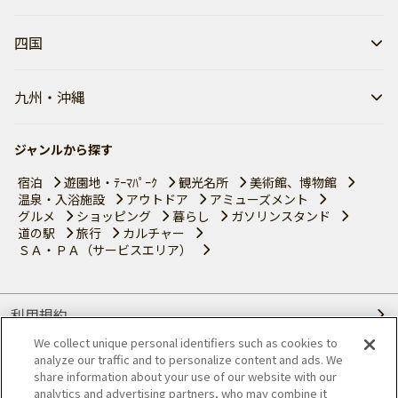
四国
九州・沖縄
ジャンルから探す
宿泊
遊園地・ﾃｰﾏﾊﾟｰｸ
観光名所
美術館、博物館
温泉・入浴施設
アウトドア
アミューズメント
グルメ
ショッピング
暮らし
ガソリンスタンド
道の駅
旅行
カルチャー
ＳＡ・ＰＡ（サービスエリア）
利用規約
We collect unique personal identifiers such as cookies to
個人情報の取り扱いについて
analyze our traffic and to personalize content and ads. We
share information about your use of our website with our
会員優待サービスの提携をご検討の方へ
analytics and advertising partners, who may combine it