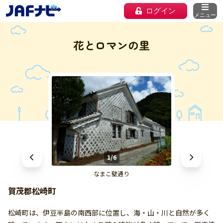
ログイン
メニュー
花とロマンの里
1/6
なまこ壁通り
賀茂郡松崎町
松崎町は、伊豆半島の南西部に位置し、海・山・川と自然が多く