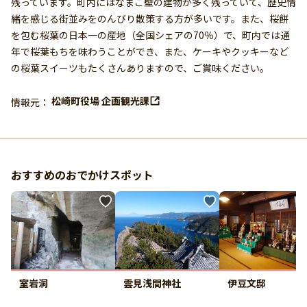
残っています。町内にはなまこ壁の建物が多く残っていて、歴史情
緒を感じる街並みをのんびり散策する方が多いです。また、桜餅
を包む桜葉の日本一の産地（全国シェアの70％）で、町内では通
年で桜葉もちを味わうことができ、また、ケーキやクッキーなど
の桜葉スイーツもたくさんありますので、ご賞味ください。
松崎町役場 企画観光課
情報元：
おすすめのおでかけスポット
室岩洞
雲見浅間神社
伊豆文邸