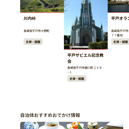
川内峠
平戸オラ
長崎県平戸市大野町
長崎県平戸市
７７番地
史跡・庭園
史跡・庭園
平戸ザビエル記念教
会
長崎県平戸市鏡川町２５９
−１
史跡・庭園
自治体おすすめおでかけ情報