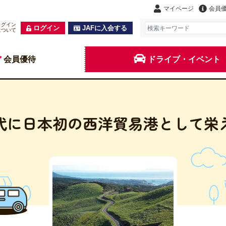
マイページ
会員
ログイン
ログイン
JAFに入会する
について
会員優待
ドライブ・イベント
代に日本初の西洋貿易港として栄