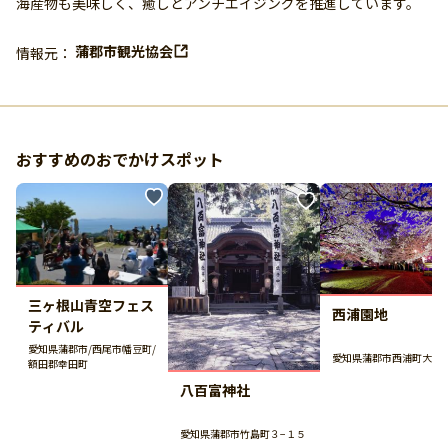
海産物も美味しく、癒しとアンチエイジングを推進しています。
蒲郡市観光協会
情報元：
おすすめのおでかけスポット
三ヶ根山青空フェス
西浦園地
ティバル
愛知県蒲郡市/西尾市幡豆町/
愛知県蒲郡市西浦町大山
額田郡幸田町
八百富神社
愛知県蒲郡市竹島町３−１５