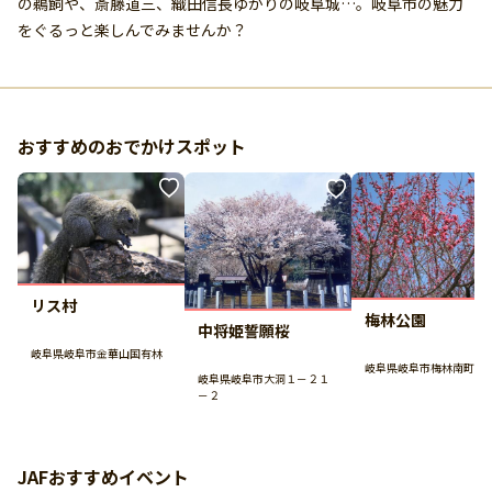
の鵜飼や、斎藤道三、織田信長ゆかりの岐阜城…。岐阜市の魅力
をぐるっと楽しんでみませんか？
おすすめのおでかけスポット
リス村
梅林公園
中将姫誓願桜
岐阜県岐阜市金華山国有林
岐阜県岐阜市梅林南町
岐阜県岐阜市大洞１－２１
－２
JAFおすすめイベント