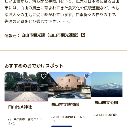
しい山懐から、清らかな手取川を下り、雄大な日本海に至る白山
市には、白山の風土に育まれてきた食文化や伝統芸能など、今も
なお人々の生活に受け継がれています。四季折々の自然の中で、
先達の足跡をぜひ感じて下さい……。
白山市観光課（白山市観光連盟）
情報元：
おすすめのおでかけスポット
白山国立公園
白山市立博物館
白山比メ神社
石川県白山市白峰
石川県白山市西新町１６８
石川県白山市三宮町ニ１０
−１
５−１