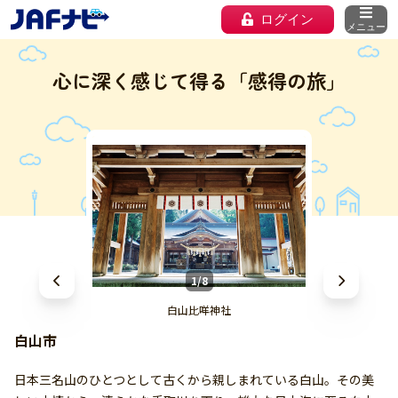
ログイン
メニュー
心に深く感じて得る「感得の旅」
1/8
白山比咩神社
白山市
日本三名山のひとつとして古くから親しまれている白山。その美