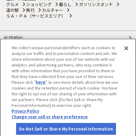
グルメ
ショッピング
暮らし
ガソリンスタンド
道の駅
旅行
カルチャー
ＳＡ・ＰＡ（サービスエリア）
利用規約
We collect unique personal identifiers such as cookies to
個人情報の取り扱いについて
analyze our traffic and to personalize content and ads. We
share information about your use of our website with our
会員優待サービスの提携をご検討の方へ
analytics and advertising partners, who may combine it
with other information that you have provided to them or
that they have collected from your use of their services.
JAFホームページ
Please click "
here
" to see more details about how we use
cookies and the retention period of each cookie. You have
© JAPAN AUTOMOBILE FEDERATION. All rights reserved.
the right to opt out of our sharing of your information with
our partners. Please click [Do Not Sell or Share My
Personal Information] to exercise your right.
Privacy Policy
Change your sell or share preference
Do Not Sell or Share My Personal Information
さがす
コース作成
アカウント
地図
お役立ち
情報