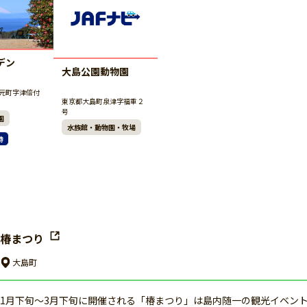
デン
大島公園動物園
元町字津倍付
東京都大島町泉津字福重２
号
園
水族館・動物園・牧場
待
椿まつり
大島町
1月下旬〜3月下旬に開催される「椿まつり」は島内随一の観光イベン