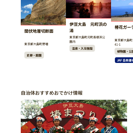
伊豆大島 元町浜の
椿花ガー
湯
間伏地層切断面
東京都大島町元町長根浜公
東京都大島町
園内
東京都大島町野増
41-1
温泉・入浴施設
植物園・公
史跡・庭園
JAF 会員優
自治体おすすめおでかけ情報