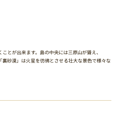
行くことが出来ます。島の中央には三原山が聳え、
、「裏砂漠」は火星を彷彿とさせる壮大な景色で様々な
。