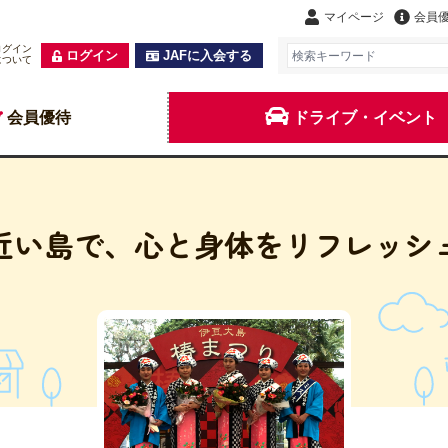
マイページ
会員
ログイン
ログイン
JAFに入会する
について
会員優待
ドライブ・イベント
近い島で、心と身体をリフレッシ