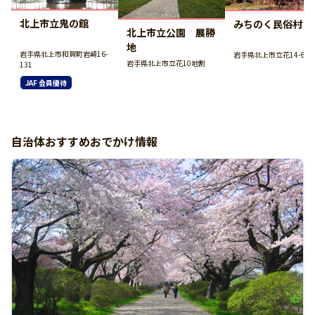
北上市立鬼の館
みちのく民俗村
北上市立公園 展勝
地
岩手県北上市和賀町岩崎16-
岩手県北上市立花14-62-3
岩手県北上市立花10地割
131
JAF 会員優待
自治体おすすめおでかけ情報