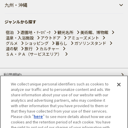
九州・沖縄
ジャンルから探す
宿泊
遊園地・ﾃｰﾏﾊﾟｰｸ
観光名所
美術館、博物館
温泉・入浴施設
アウトドア
アミューズメント
グルメ
ショッピング
暮らし
ガソリンスタンド
道の駅
旅行
カルチャー
ＳＡ・ＰＡ（サービスエリア）
利用規約
We collect unique personal identifiers such as cookies to
個人情報の取り扱いについて
analyze our traffic and to personalize content and ads. We
share information about your use of our website with our
会員優待サービスの提携をご検討の方へ
analytics and advertising partners, who may combine it
with other information that you have provided to them or
that they have collected from your use of their services.
JAFホームページ
Please click "
here
" to see more details about how we use
cookies and the retention period of each cookie. You have
© JAPAN AUTOMOBILE FEDERATION. All rights reserved.
the right to opt out of our sharing of your information with