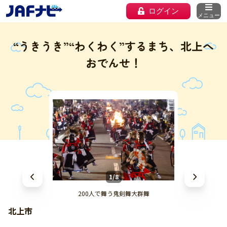
ログイン
メニュー
“うきうき”“わくわく”するまち、北上へ
おでんせ！
1/8
200人で舞う鬼剣舞大群舞
北上市